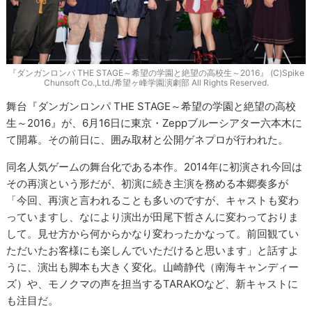
『ダンガンロンパ THE STAGE～希望の学園と絶望の高校生～2016』 (C)Spike
Chunsoft Co.,Ltd./希望ヶ峰学園演劇部 All Rights Reserved.
舞台『ダンガンロンパ THE STAGE～希望の学園と絶望の高校
生～2016』が、6月16日に東京・Zeppブルーシアター六本木に
て開幕。その前日に、囲み取材と公開ゲネプロが行われた。
同名人気ゲームの舞台化である本作。2014年に初演され今回は
その再演という形だが、初演に続き主演を務める本郷奏多が
「今回、再演と言われることも多いのですが、キャストも変わ
っていますし、なにより演出が田尾下哲さんに変わっておりま
して。見せ方から何からかなり変わったかなって。前回観てい
ただいたお客様にも楽しんでいただけると思います」と話すよ
うに、演出も脚本も大きく変化。山崎静代（南海キャンディー
ズ）や、モノクマの声を担当するTARAKOなど、新キャストに
も注目だ。