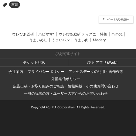
演劇
>
ページの先頭へ
ウレぴあ総研
|
ハピママ*
|
ウレぴあ総研 ディズニー特集
|
mimot.
|
うまいめし
|
うまいパン
|
うまい肉
|
Medery.
ぴあ関連サイト
チケットぴあ
ぴあ(アプリ&Web)
会社案内
プライバシーポリシー
アクセスデータの利用・著作権等
外部送信ポリシー
広告出稿・お取り組みのご相談・情報掲載・その他お問い合わせ
一般の読者の方・ユーザーの方からのお問い合わせ
Copyright (C) PIA Corporation. All Rights Reserved.