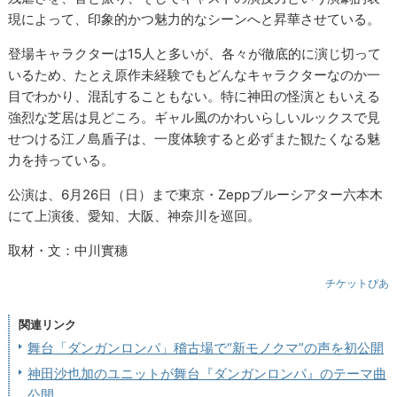
現によって、印象的かつ魅力的なシーンへと昇華させている。
登場キャラクターは15人と多いが、各々が徹底的に演じ切って
いるため、たとえ原作未経験でもどんなキャラクターなのか一
目でわかり、混乱することもない。特に神田の怪演ともいえる
強烈な芝居は見どころ。ギャル風のかわいらしいルックスで見
せつける江ノ島盾子は、一度体験すると必ずまた観たくなる魅
力を持っている。
公演は、6月26日（日）まで東京・Zeppブルーシアター六本木
にて上演後、愛知、大阪、神奈川を巡回。
取材・文：中川實穗
チケットぴあ
関連リンク
舞台「ダンガンロンパ」稽古場で“新モノクマ”の声を初公開
神田沙也加のユニットが舞台『ダンガンロンパ』のテーマ曲
公開