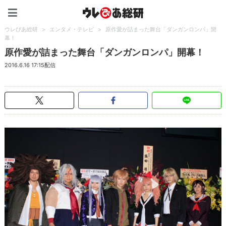
ウレぴあ総研（うれぴあ）
ウレぴあ総研
>
エンタメ・テレビ
>
原作愛が詰まった舞台「ダンガンロンパ」開
幕！
原作愛が詰まった舞台「ダンガンロンパ」開幕！
2016.6.16 17:15配信