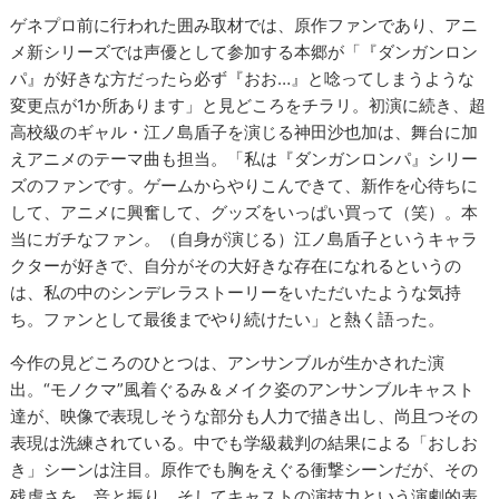
ゲネプロ前に行われた囲み取材では、原作ファンであり、アニ
メ新シリーズでは声優として参加する本郷が「『ダンガンロン
パ』が好きな方だったら必ず『おお…』と唸ってしまうような
変更点が1か所あります」と見どころをチラリ。初演に続き、超
高校級のギャル・江ノ島盾子を演じる神田沙也加は、舞台に加
えアニメのテーマ曲も担当。「私は『ダンガンロンパ』シリー
ズのファンです。ゲームからやりこんできて、新作を心待ちに
して、アニメに興奮して、グッズをいっぱい買って（笑）。本
当にガチなファン。（自身が演じる）江ノ島盾子というキャラ
クターが好きで、自分がその大好きな存在になれるというの
は、私の中のシンデレラストーリーをいただいたような気持
ち。ファンとして最後までやり続けたい」と熱く語った。
今作の見どころのひとつは、アンサンブルが生かされた演
出。“モノクマ”風着ぐるみ＆メイク姿のアンサンブルキャスト
達が、映像で表現しそうな部分も人力で描き出し、尚且つその
表現は洗練されている。中でも学級裁判の結果による「おしお
き」シーンは注目。原作でも胸をえぐる衝撃シーンだが、その
残虐さを、音と振り、そしてキャストの演技力という演劇的表