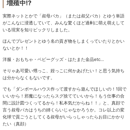
増殖中!?
実際ネットとかで「叔母バカ」（または叔父バカ）とゆう単語
がこんなに浸透していて、みんな驚くほど過剰に萌え萌えして
いる現実を知りビックリしました。
ほんでプレゼントとゆう名の貢ぎ物をしまくっていたりとかい
ないとか！！
洋服・おもちゃ・ベビーグッズ・はたまた金品etc…
そりゃあ可愛い甥っこ、姪っこに何かあげたい！と思う気持ち
は分からなくもないです。
でも「ダンボールハウス作って渡すから遊んでほしいの！1回で
いいから！邪魔になったらスグ捨てていいから！もう仕事の合
間に設計図つくってるから！私本気だからね！！」と、真顔で
言う叔母バカはうちの姉くらいじゃなかろうか。コレ以上の変
化球で貢ごうとしてくる叔母がいらっしゃったらお目にかかり
たい（真顔）