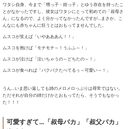
ワタシ自身、今まで「甥っ子・姪っ子」とゆう存在を持ったこ
とがなかったですし、彼女はワタシにとって初めての「叔母さ
ん」になるので、よく分かってなかったんですが…まさか、こ
んなにも赤ちゃんに狂うとはおもってませんでした。
ムスコが笑えば「いやあああん！！」
ムスコを抱けば「モチモチ～！うふふ～！」
ムスコが泣けば「泣いちゃうの～どちたの～！」
ムスコが食べれば「パクパクたべてるぅ～可愛い～！」
うん…いま思い返しても姉のメロメロっぷりは尋常ではない。
ただそれが自分の姉だけかとおもってたら、そうでもなかっ
た！！！
可愛すぎて…「叔母バカ」「叔父バカ」