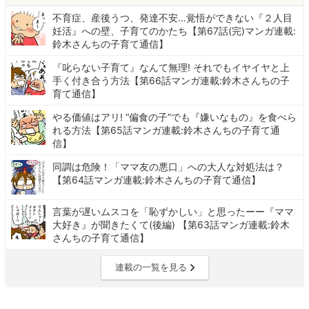
不育症、産後うつ、発達不安…覚悟ができない『２人目
妊活』への壁、子育てのかたち【第67話(完)マンガ連載:
鈴木さんちの子育て通信】
『叱らない子育て』なんて無理! それでもイヤイヤと上
手く付き合う方法【第66話マンガ連載:鈴木さんちの子
育て通信】
やる価値はアリ! “偏食の子”でも『嫌いなもの』を食べら
れる方法【第65話マンガ連載:鈴木さんちの子育て通
信】
同調は危険！「ママ友の悪口」への大人な対処法は？
【第64話マンガ連載:鈴木さんちの子育て通信】
言葉が遅いムスコを「恥ずかしい」と思ったーー『ママ
大好き』が聞きたくて(後編) 【第63話マンガ連載:鈴木
さんちの子育て通信】
連載の一覧を見る