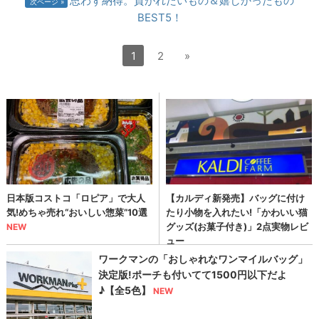
思わず納得。貢がれたいもの＆嬉しかったもの
次ページ
BEST5！
1
2
»