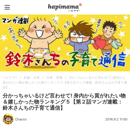
ハピママ*
ハピママ*
>
妊娠・出産
>
出産・準備
>
分かっちゃいるけど言わせて! 身内から
貢がれたい物＆嬉しかった物ランキング５【第２話マンガ連載：鈴木さんちの子育て通
信】
分かっちゃいるけど言わせて! 身内から貢がれたい物
＆嬉しかった物ランキング５【第２話マンガ連載：
鈴木さんちの子育て通信】
Chacco
2016.9.2 11:00