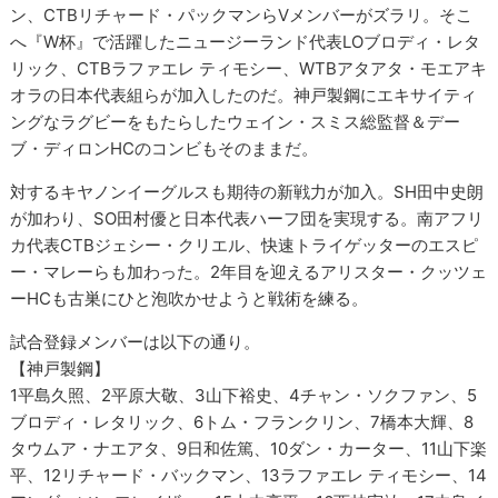
ン、CTBリチャード・パックマンらVメンバーがズラリ。そこ
へ『W杯』で活躍したニュージーランド代表LOブロディ・レタ
リック、CTBラファエレ ティモシー、WTBアタアタ・モエアキ
オラの日本代表組らが加入したのだ。神戸製鋼にエキサイティ
ングなラグビーをもたらしたウェイン・スミス総監督＆デー
ブ・ディロンHCのコンビもそのままだ。
対するキヤノンイーグルスも期待の新戦力が加入。SH田中史朗
が加わり、SO田村優と日本代表ハーフ団を実現する。南アフリ
カ代表CTBジェシー・クリエル、快速トライゲッターのエスピ
ー・マレーらも加わった。2年目を迎えるアリスター・クッツェ
ーHCも古巣にひと泡吹かせようと戦術を練る。
試合登録メンバーは以下の通り。
【神戸製鋼】
1平島久照、2平原大敬、3山下裕史、4チャン・ソクファン、5
ブロディ・レタリック、6トム・フランクリン、7橋本大輝、8
タウムア・ナエアタ、9日和佐篤、10ダン・カーター、11山下楽
平、12リチャード・バックマン、13ラファエレ ティモシー、14