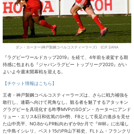
ダン・カーター(神戸製鋼コベルコスティーラーズ) (C)F.SANA
『ラグビーワールドカップ2019』を経て、4年前を凌駕する期
待感に包まれる『ジャパンラグビー トップリーグ2020』がい
よいよ今週末開幕戦を迎える。
【チケット情報はこちら】
王者・神戸製鋼コベルコスティーラーズは、さらに戦力補強を
敢行し、連覇へ向けて死角なし。観る者を魅了するアタッキン
グラグビーを具現化する昨季MVPのSOダン・カーターにアンド
リュー・エリス&日和佐篤のSH勢、FBとして長足の進歩を見せ
た山中亮平、NO.8からPR転向わずか9か月で『W杯』に出場し
た中島イシレリ、ベスト15のPR山下裕史、FLトム・フランクリ