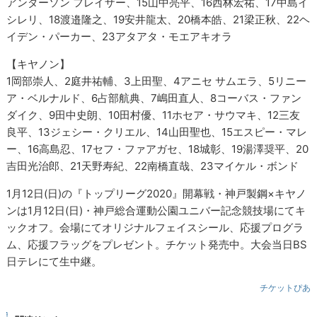
アンダーソン フレイザー、15山中亮平、16西林宏祐、17中島イ
シレリ、18渡邉隆之、19安井龍太、20橋本皓、21梁正秋、22ヘ
イデン・パーカー、23アタアタ・モエアキオラ
【キヤノン】
1岡部崇人、2庭井祐輔、3上田聖、4アニセ サムエラ、5リニー
ア・ベルナルド、6占部航典、7嶋田直人、8コーバス・ファン
ダイク、9田中史朗、10田村優、11ホセア・サウマキ、12三友
良平、13ジェシー・クリエル、14山田聖也、15エスピー・マレ
ー、16高島忍、17セフ・ファアガセ、18城彰、19湯澤奨平、20
吉田光治郎、21天野寿紀、22南橋直哉、23マイケル・ボンド
1月12日(日)の『トップリーグ2020』開幕戦・神戸製鋼×キヤノ
ンは1月12日(日)・神戸総合運動公園ユニバー記念競技場にてキ
ックオフ。会場にてオリジナルフェイスシール、応援プログラ
ム、応援フラッグをプレゼント。チケット発売中。大会当日BS
日テレにて生中継。
チケットぴあ