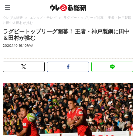
ウレぴあ総研（うれぴあ）
ウレぴあ総研
>
エンタメ・テレビ
>
ラグビートップリーグ開幕！ 王者・神戸製鋼
に田中＆田村が挑む
ラグビートップリーグ開幕！ 王者・神戸製鋼に田中
＆田村が挑む
2020.1.10 16:10配信