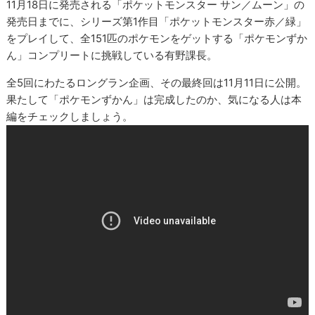
11月18日に発売される「ポケットモンスター サン／ムーン」の
発売日までに、シリーズ第1作目「ポケットモンスター赤／緑」
をプレイして、全151匹のポケモンをゲットする「ポケモンずか
ん」コンプリートに挑戦している有野課長。
全5回にわたるロングラン企画、その最終回は11月11日に公開。
果たして「ポケモンずかん」は完成したのか、気になる人は本
編をチェックしましょう。