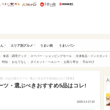
総研 ディズニー特集
mimot.
うまいめし
うまいパン
うまい肉
Medery.
いめし
はん
エリア別グルメ
うまい肉
うまいパン
食器・調理グッズ
スーパー・ショッピングモール
冷凍食品・インスタント
時短
おもてなし
ダイエット・ヘルシー
お取り寄せ
手みやげ
駅」のお土産スイーツ・選ぶべきおすすめ5品はコレ!【実食】
人
ーツ・選ぶべきおすすめ5品はコレ!
1
2020.2.4 17:10