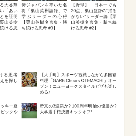
る大谷翔
侍ジャパンを率いた名
【野球】「日本一でも
い「あい
将「栗山英樹語録」で
20点」栗山監督の“揺る
とを証明
学ぶリーダーの心得
がない”リーダー論【栗
栗山英樹
【栗山英樹名言集・勝
山英樹名言集・勝ち続
続ける思
ち続ける思考 #3】
ける思考 #2】
ける思考
【大手町】スポーツ観戦しながら多国籍
答えを探し
料理「GARB Cheers OTEMACHI」オー
プン！ニューヨークスタイルピザも楽し
める♪
タッキー夏
帝京の3連覇か? 100周年明治の優勝か?
ンピックや
大学選手権決勝キックオフ!
！