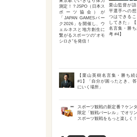
東京駅でいきなり体力
栗山監督が語
測定！？JSPO（日本ス
平選手への想
ポーツ協会）が
つはできるこ
「JAPAN GAMESパー
してきた」【
ク2026」を開催し、ウ
名言集・勝ち
ェルネスと地方創生に
考 #4】
繋がるスポーツの“オモ
シロさ”を発信！
【栗山英樹名言集・勝ち続
#1】「自分が困ったとき、
にいく場所」
スポーツ観戦の新定番？ケン
限定「観戦バーレル」でオリ
スポーツ観戦をもっと楽しく