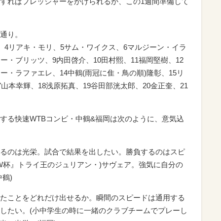
すればプレッシャーをかけられるか、この1週間準備して
通り。
、4リアキ・モリ、5サム・ワイクス、6マルジーン・イラ
ー・ブリッツ、9内田啓介、10田村熙、11福岡堅樹、12
ー・ラファエレ、14中鶴(雨冠に隹・鳥の順)隆彰、15リ
山本幸輝、18浅原拓真、19谷田部洸太郎、20金正奎、21
する快速WTBコンビ・中鶴&福岡は次のように、意気込
るのは光栄。試合で結果を出したい。勝負するのはスピ
『W杯』トライ王のジュリアン・)サヴェア。強気に自分の
鶴)
たことをどれだけ出せるか。瞬間のスピードは通用する
したい。(小中学生の時に一緒のクラブチームでプレーし