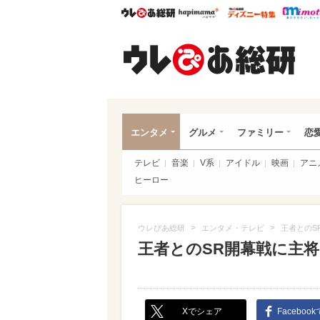
ウレぴあ総研
ハピママ*
ウレぴあ
ウレ
エンタメ
グルメ
ファミリー
恋
テレビ
音楽
V系
アイドル
映画
アニ
ヒーロー
>
>
ウレぴあ総研
エンタメ・テレビ
王者とのS
王者とのSR開幕戦に主
Xでシェア
Faceboo