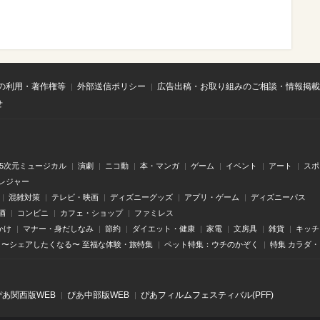
の利用・著作権等
外部送信ポリシー
広告出稿・お取り組みのご相談・情報掲載
せ
.5次元ミュージカル
演劇
ニコ動
本・マンガ
ゲーム
イベント
アート
スポ
レジャー
混雑対策
テレビ・映画
ディズニーグッズ
アプリ・ゲーム
ディズニーパス
酒
コンビニ
カフェ・ショップ
ファミレス
かけ
マナー・身だしなみ
節約
ダイエット・健康
家電
文房具
雑貨
キッチ
〜シェアしたくなる〜 至福な体験・旅特集
ペット特集：ウチのかぞく
特集 カラダ
ぴあ関⻄版WEB
ぴあ中部版WEB
ぴあフィルムフェスティバル(PFF)