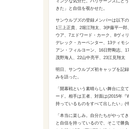
ィングな気分だ。ハリケーンズにどう
きた」と自信を覗かせた。
サンウルブズの登録メンバーは以下の
1三上正貴、2堀江翔太、3伊藤平一郎
ウア、7エドワード・カーク、8ヴィリ
デレック・カーペンター、13ティモシ
アン・フィルヨーン、16日野剛志、17
茂野海人、22山中亮平、23江見翔太
明日、サンウルブズ初キャップを記録
みを語った。
「開幕戦という素晴らしい舞台に立て
ード。相手は王者、対面は(2015年
持っているものをすべて出したい」(中
「本当に楽しみ。自分たちがやってき
と自信を持っているので、そこで勝負