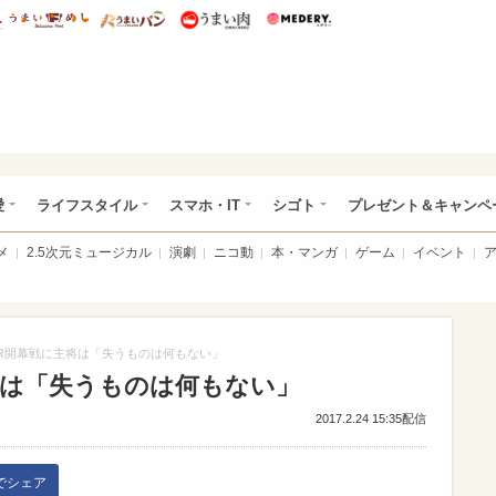
総研 ディズニー特集
mimot.
うまいめし
うまいパン
うまい肉
Medery.
ぴあ総研（うれぴあ）
愛
ライフスタイル
スマホ・IT
シゴト
プレゼント＆キャンペ
メ
2.5次元ミュージカル
演劇
ニコ動
本・マンガ
ゲーム
イベント
R開幕戦に主将は「失うものは何もない」
将は「失うものは何もない」
2017.2.24 15:35配信
kでシェア