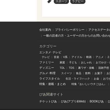
>
スポーツ
ラグビー
会社案内
プライバシーポリシー
アクセスデータ
一般の読者の方・ユーザーの方からのお問い合わ
カテゴリー
エンタメ･テレビ
テレビ
音楽
V系
アイドル
映画
アニメ
2
ファミリー
家庭
子ども
おしゃれ
おでかけ・
ディズニー
TDL
TDS
裏ワザ・攻略
混雑予想
グルメ･料理
スイーツ
食品
飲料
お菓子
お
ライフスタイル
生活・ライフハック
お金
おで
特集
・
連載
・
まとめ
特集『おいしいウチごはん』
ぴあ関連サイト
チケットぴあ
ぴあ(アプリ&Web)
BOOKぴあ