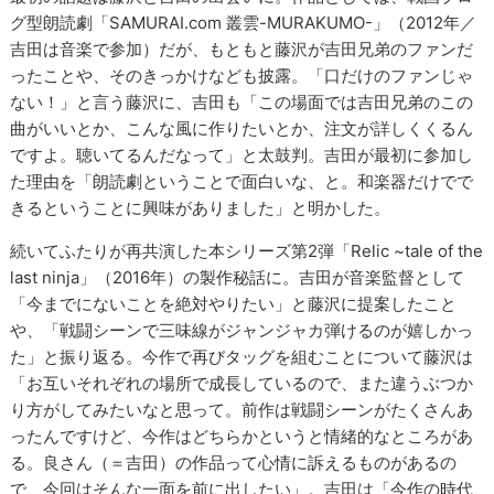
グ型朗読劇「SAMURAI.com 叢雲-MURAKUMO-」（2012年／
吉田は音楽で参加）だが、もともと藤沢が吉田兄弟のファンだ
ったことや、そのきっかけなども披露。「口だけのファンじゃ
ない！」と言う藤沢に、吉田も「この場面では吉田兄弟のこの
曲がいいとか、こんな風に作りたいとか、注文が詳しくくるん
ですよ。聴いてるんだなって」と太鼓判。吉田が最初に参加し
た理由を「朗読劇ということで面白いな、と。和楽器だけでで
きるということに興味がありました」と明かした。
続いてふたりが再共演した本シリーズ第2弾「Relic ~tale of the
last ninja」（2016年）の製作秘話に。吉田が音楽監督として
「今までにないことを絶対やりたい」と藤沢に提案したこと
や、「戦闘シーンで三味線がジャンジャカ弾けるのが嬉しかっ
た」と振り返る。今作で再びタッグを組むことについて藤沢は
「お互いそれぞれの場所で成長しているので、また違うぶつか
り方がしてみたいなと思って。前作は戦闘シーンがたくさんあ
ったんですけど、今作はどちらかというと情緒的なところがあ
る。良さん（＝吉田）の作品って心情に訴えるものがあるの
で、今回はそんな一面を前に出したい」。吉田は「今作の時代