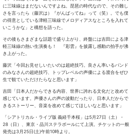
に三味線はまだないんですよね。琵琶の時代なので、その難し
さを言ったら（藤沢は）『がんばってね』って（笑）。でも僕
の得意としている津軽三味線でメロディアスなところを入れて
いこうかな」と構想を語った。
その後もさまざまな話題で盛り上がり、終盤には吉田による津
軽三味線の熱い生演奏も！ 『彩雲』を披露し感動の拍手が沸
き上がった。
藤沢「今回お見せしいたいのは超絶技巧。良さん率いるバンド
のみなさんの超絶技巧、トップレベルの声優による渡合をぜひ
生で観ていただけたらなと思います」
吉田「日本人だからできる内容、世界に誇れる文化だと改めて
感じています。声優さんの声の波動だったり、日本人だからで
きるストーリー、音楽を改めて感じてほしいなと思います」
「シアトリカル・ライブ版 義経千本桜」は5月27日（土）・
28（日）、東京・品川ステラボールにて上演。チケットの一般
発売は3月25日(土)午前10時より。