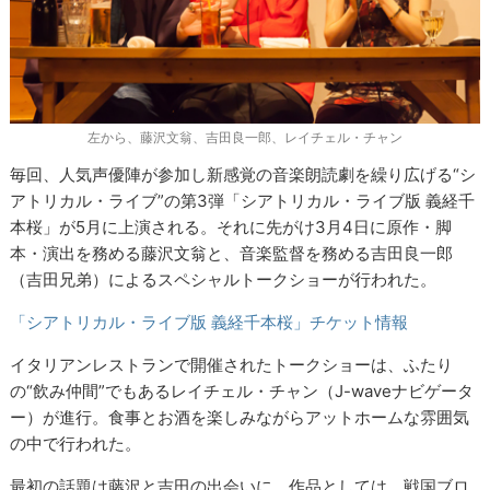
左から、藤沢文翁、吉田良一郎、レイチェル・チャン
毎回、人気声優陣が参加し新感覚の音楽朗読劇を繰り広げる“シ
アトリカル・ライブ”の第3弾「シアトリカル・ライブ版 義経千
本桜」が5月に上演される。それに先がけ3月4日に原作・脚
本・演出を務める藤沢文翁と、音楽監督を務める吉田良一郎
（吉田兄弟）によるスペシャルトークショーが行われた。
「シアトリカル・ライブ版 義経千本桜」チケット情報
イタリアンレストランで開催されたトークショーは、ふたり
の“飲み仲間”でもあるレイチェル・チャン（J-waveナビゲータ
ー）が進行。食事とお酒を楽しみながらアットホームな雰囲気
の中で行われた。
最初の話題は藤沢と吉田の出会いに。作品としては、戦国ブロ