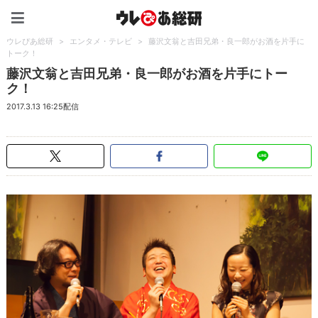
ウレぴあ総研（うれぴあ）
ウレぴあ総研
>
エンタメ・テレビ
>
藤沢文翁と吉田兄弟・良一郎がお酒を片手に
トーク！
藤沢文翁と吉田兄弟・良一郎がお酒を片手にトー
ク！
2017.3.13 16:25配信