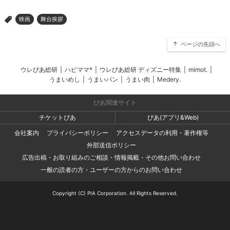
映画
舞台挨拶
>
ページの先頭へ
ウレぴあ総研
|
ハピママ*
|
ウレぴあ総研 ディズニー特集
|
mimot.
|
うまいめし
|
うまいパン
|
うまい肉
|
Medery.
ぴあ関連サイト
チケットぴあ
ぴあ(アプリ&Web)
会社案内
プライバシーポリシー
アクセスデータの利用・著作権等
外部送信ポリシー
広告出稿・お取り組みのご相談・情報掲載・その他お問い合わせ
一般の読者の方・ユーザーの方からのお問い合わせ
Copyright (C) PIA Corporation. All Rights Reserved.