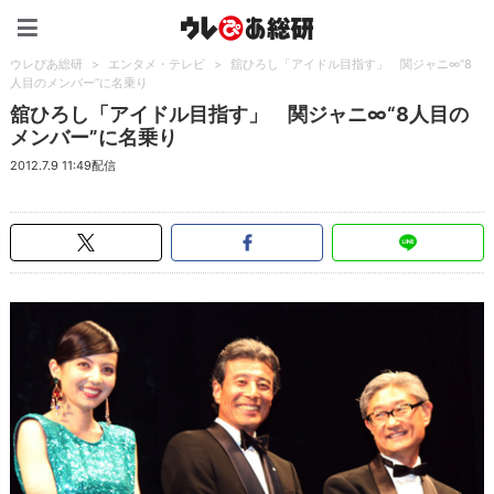
ウレぴあ総研（うれぴあ）
ウレぴあ総研
>
エンタメ・テレビ
>
舘ひろし「アイドル目指す」 関ジャニ∞“8
人目のメンバー”に名乗り
舘ひろし「アイドル目指す」 関ジャニ∞“8人目の
メンバー”に名乗り
2012.7.9 11:49配信