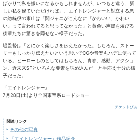
ばかりで私を嫌いになるかもしれませんが、いつもと違う、新
しい私を観ていただければ」。エイトレンジャーと対立する悪
の総統役の東山は「関ジャニがこんなに『かわいい、かわい
い』って言われてると思ってなかった」と黄色い声援を浴びる
後輩たちに驚きを隠せない様子だった。
堤監督は「とにかく楽しさを伝えたかった。もちろん、ストー
リーもしっかり伝えたいという思いでCGや音楽もハデに使って
いる。ヒーローものとしてはもちろん、青春、感動、アクショ
ン、近未来SFといろんな要素を詰め込んだ」と手応え十分の様
子だった。
『エイトレンジャー』
7月28日(土)より全国東宝系ロードショー
チケットぴあ
関連リンク
その他の写真
『エイトレンジャー』作品紹介