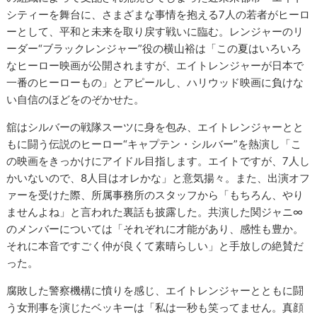
シティーを舞台に、さまざまな事情を抱える7人の若者がヒーロ
ーとして、平和と未来を取り戻す戦いに臨む。レンジャーのリ
ーダー“ブラックレンジャー”役の横山裕は「この夏はいろいろ
なヒーロー映画が公開されますが、エイトレンジャーが日本で
一番のヒーローもの」とアピールし、ハリウッド映画に負けな
い自信のほどをのぞかせた。
舘はシルバーの戦隊スーツに身を包み、エイトレンジャーとと
もに闘う伝説のヒーロー“キャプテン・シルバー”を熱演し「こ
の映画をきっかけにアイドル目指します。エイトですが、7人し
かいないので、8人目はオレかな」と意気揚々。また、出演オフ
ァーを受けた際、所属事務所のスタッフから「もちろん、やり
ませんよね」と言われた裏話も披露した。共演した関ジャニ∞
のメンバーについては「それぞれに才能があり、感性も豊か。
それに本音ですごく仲が良くて素晴らしい」と手放しの絶賛だ
った。
腐敗した警察機構に憤りを感じ、エイトレンジャーとともに闘
う女刑事を演じたベッキーは「私は一秒も笑ってません。真顔