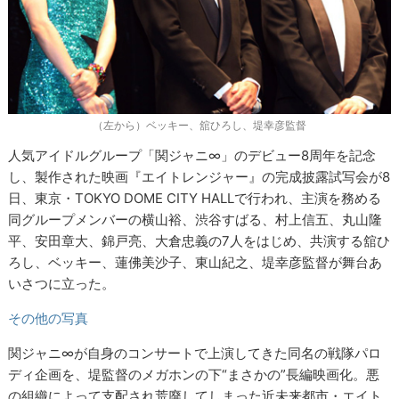
（左から）ベッキー、舘ひろし、堤幸彦監督
人気アイドルグループ「関ジャニ∞」のデビュー8周年を記念
し、製作された映画『エイトレンジャー』の完成披露試写会が8
日、東京・TOKYO DOME CITY HALLで行われ、主演を務める
同グループメンバーの横山裕、渋谷すばる、村上信五、丸山隆
平、安田章大、錦戸亮、大倉忠義の7人をはじめ、共演する舘ひ
ろし、ベッキー、蓮佛美沙子、東山紀之、堤幸彦監督が舞台あ
いさつに立った。
その他の写真
関ジャニ∞が自身のコンサートで上演してきた同名の戦隊パロ
ディ企画を、堤監督のメガホンの下“まさかの”長編映画化。悪
の組織によって支配され荒廃してしまった近未来都市・エイト