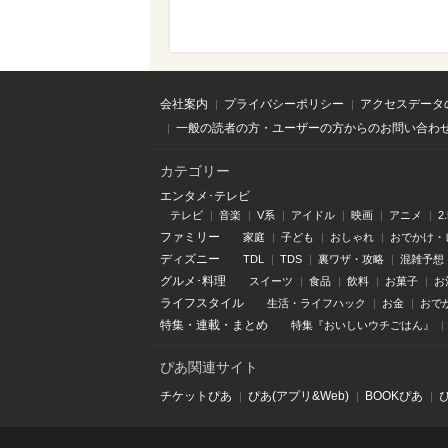
会社案内
プライバシーポリシー
アクセスデータ
一般の読者の方・ユーザーの方からのお問い合わ
カテゴリー
エンタメ･テレビ
テレビ
音楽
V系
アイドル
映画
アニメ
2
ファミリー
家庭
子ども
おしゃれ
おでかけ・
ディズニー
TDL
TDS
裏ワザ・攻略
混雑予想
グルメ･料理
スイーツ
食品
飲料
お菓子
お
ライフスタイル
生活・ライフハック
お金
おで
特集
・
連載
・
まとめ
特集『おいしいウチごはん』
ぴあ関連サイト
チケットぴあ
ぴあ(アプリ&Web)
BOOKぴあ