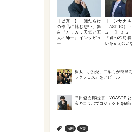
【堤真一】「謎だらけ
【ユンサナ＆
の作品に挑む想い」舞
（ASTRO）
台『カラカラ天気と五
ュー】ミュ
人の紳士』インタビュ
『愛の不時着
ー
いを支え合い
雀太、小痴楽、二葉らが熱量
ラクフェス』をアピール
津田健次郎出演！YOASOBI
家のコラボプロジェクトを朗
>
演劇
演劇