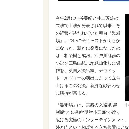
今年2月に中谷美紀と井上芳雄の
共演で上演が発表されて以来、そ
の続報が待たれていた舞台『黒蜥
蜴』。ついに全キャストが明らか
になった。新たに発表になったの
は、相楽樹と成河。江戸川乱歩の
小説を三島由紀夫が戯曲化した傑
作を、英国人演出家、デヴィッ
ド・ルヴォーの演出によって立ち
上げるこの公演。新鮮な顔合わせ
に期待が高まる。
『黒蜥蜴』は、美貌の女盗賊“黒
中
蜥蜴”と名探偵“明智小五郎”が繰り
広げる究極のエンターテインメント。
外と内という相反する立ち位置にいな