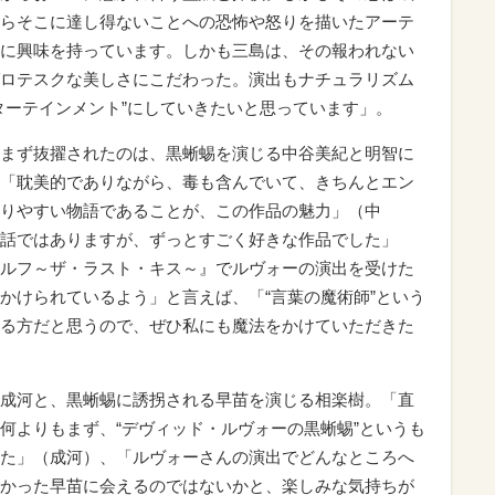
らそこに達し得ないことへの恐怖や怒りを描いたアーテ
に興味を持っています。しかも三島は、その報われない
ロテスクな美しさにこだわった。演出もナチュラリズム
ターテインメント”にしていきたいと思っています」。
まず抜擢されたのは、黒蜥蜴を演じる中谷美紀と明智に
「耽美的でありながら、毒も含んでいて、きちんとエン
りやすい物語であることが、この作品の魅力」（中
話ではありますが、ずっとすごく好きな作品でした」
ルフ～ザ・ラスト・キス～』でルヴォーの演出を受けた
かけられているよう」と言えば、「“言葉の魔術師”という
る方だと思うので、ぜひ私にも魔法をかけていただきた
成河と、黒蜥蜴に誘拐される早苗を演じる相楽樹。「直
何よりもまず、“デヴィッド・ルヴォーの黒蜥蜴”というも
た」（成河）、「ルヴォーさんの演出でどんなところへ
かった早苗に会えるのではないかと、楽しみな気持ちが