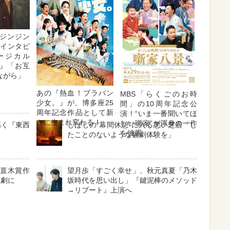
ジンジン
・インタビ
ージカル
』「お互
ながら」
あの『熱血！ブラバン
MBS「らくごのお時
少女。』が、博多座25
間」の10周年記念公
周年記念作品として新
演！“いま一番聞いてほ
たに生まれ変わる！
しい噺家”が渾身の一作
高く『東西
しばしの“幕間休憩”に入る悪い芝居「し
を披露
たことのないような観劇体験を」
と直木賞作
望月歩「すごく幸せ」、秋元真夏「乃木
読劇に
坂時代を思い出し」『鍵泥棒のメソッド
→リブート』上演へ