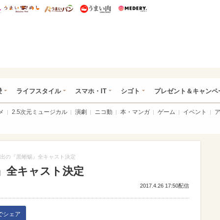
総研 ディズニー特集
mimot.
うまいめし
うまいパン
うまい肉
Medery.
ぴあ総研（うれぴあ）
愛
ライフスタイル
スマホ・IT
シゴト
プレゼント＆キャンペ
メ
2.5次元ミュージカル
演劇
ニコ動
本・マンガ
ゲーム
イベント
出の『黒蜥蜴』全キャスト決定
』全キャスト決定
2017.4.26 17:50配信
kでシェア