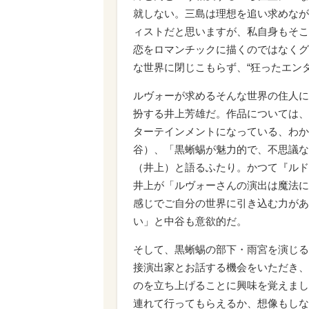
就しない。三島は理想を追い求めなが
ィストだと思いますが、私自身もそこ
恋をロマンチックに描くのではなくグ
な世界に閉じこもらず、“狂ったエン
ルヴォーが求めるそんな世界の住人に
扮する井上芳雄だ。作品については、
ターテインメントになっている、わか
谷）、「黒蜥蜴が魅力的で、不思議な
（井上）と語るふたり。かつて『ルド
井上が「ルヴォーさんの演出は魔法に
感じでご自分の世界に引き込む力があ
い」と中谷も意欲的だ。
そして、黒蜥蜴の部下・雨宮を演じる
接演出家とお話する機会をいただき、
のを立ち上げることに興味を覚えまし
連れて行ってもらえるか、想像もしな