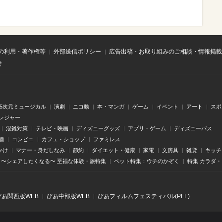
の利用・著作権等
外部送信ポリシー
広告出稿・お取り組みのご相談・情報掲載
せ
.5次元ミュージカル
演劇
ニコ動
本・マンガ
ゲーム
イベント
アート
スポ
レジャー
混雑対策
テレビ・映画
ディズニーグッズ
アプリ・ゲーム
ディズニーパス
酒
コンビニ
カフェ・ショップ
ファミレス
かけ
マナー・身だしなみ
節約
ダイエット・健康
家電
文房具
雑貨
キッチ
〜シェアしたくなる〜 至福な体験・旅特集
ペット特集：ウチのかぞく
特集 カラダ
ぴあ関⻄版WEB
ぴあ中部版WEB
ぴあフィルムフェスティバル(PFF)