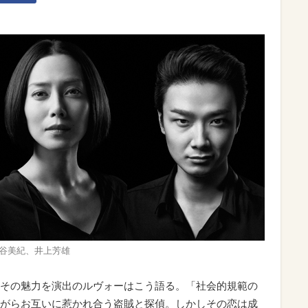
谷美紀、井上芳雄
その魅力を演出のルヴォーはこう語る。「社会的規範の
がらお互いに惹かれ合う盗賊と探偵。しかしその恋は成