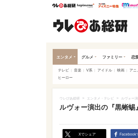
ウレぴあ総研
ハピママ*
ウレぴあ
ウレ
エンタメ
グルメ
ファミリー
恋
テレビ
音楽
V系
アイドル
映画
アニ
ヒーロー
>
>
ウレぴあ総研
エンタメ・テレビ
ルヴォー演
ルヴォー演出の『黒蜥蜴
Xでシェア
Faceboo