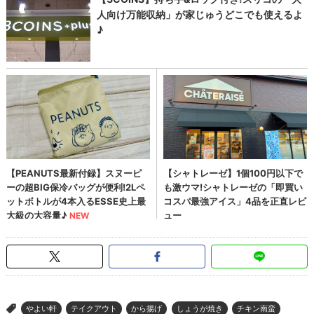
やよい軒
テイクアウト
から揚げ
しょうが焼き
チキン南蛮
>