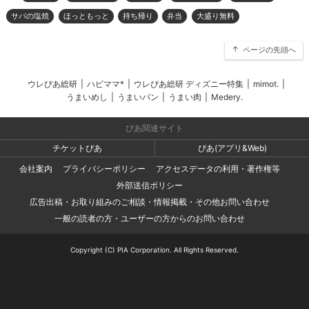
サバの塩焼
ほっともっと
持ち帰り
弁当
大盛り無料
ページの先頭へ
ウレぴあ総研
|
ハピママ*
|
ウレぴあ総研 ディズニー特集
|
mimot.
|
うまいめし
|
うまいパン
|
うまい肉
|
Medery.
ぴあ関連サイト
チケットぴあ
ぴあ(アプリ&Web)
会社案内
プライバシーポリシー
アクセスデータの利用・著作権等
外部送信ポリシー
広告出稿・お取り組みのご相談・情報掲載・その他お問い合わせ
一般の読者の方・ユーザーの方からのお問い合わせ
Copyright (C) PIA Corporation. All Rights Reserved.