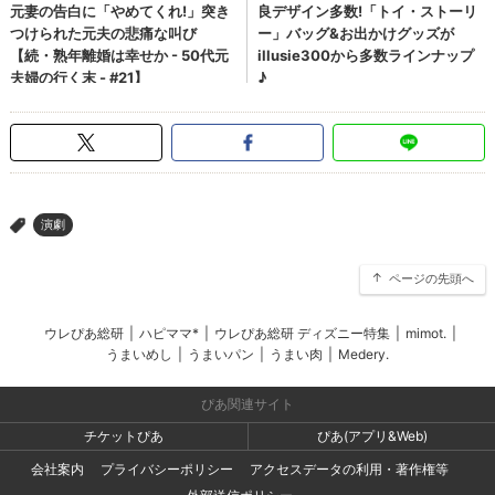
演劇
>
ページの先頭へ
ウレぴあ総研
|
ハピママ*
|
ウレぴあ総研 ディズニー特集
|
mimot.
|
うまいめし
|
うまいパン
|
うまい肉
|
Medery.
ぴあ関連サイト
チケットぴあ
ぴあ(アプリ&Web)
会社案内
プライバシーポリシー
アクセスデータの利用・著作権等