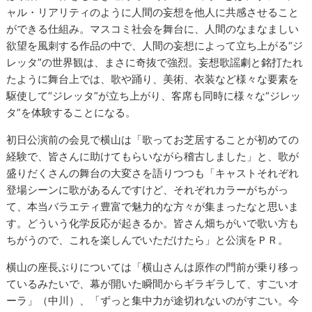
ャル・リアリティのように人間の妄想を他人に共感させること
ができる仕組み。マスコミ社会を舞台に、人間のなまなましい
欲望を風刺する作品の中で、人間の妄想によって立ち上がる“ジ
レッタ”の世界観は、まさに奇抜で強烈。妄想歌謡劇と銘打たれ
たように舞台上では、歌や踊り、美術、衣装など様々な要素を
駆使して“ジレッタ”が立ち上がり、客席も同時に様々な“ジレッ
タ”を体験することになる。
初日公演前の会見で横山は「歌ってお芝居することが初めての
経験で、皆さんに助けてもらいながら稽古しました」と、歌が
盛りだくさんの舞台の大変さを語りつつも「キャストそれぞれ
登場シーンに歌があるんですけど、それぞれカラーがちがっ
て、本当バラエティ豊富で魅力的な方々が集まったなと思いま
す。どういう化学反応が起きるか。皆さん畑ちがいで歌い方も
ちがうので、これを楽しんでいただけたら」と公演をＰＲ。
横山の座長ぶりについては「横山さんは原作の門前が乗り移っ
ているみたいで、幕が開いた瞬間からギラギラして、すごいオ
ーラ」（中川）、「ずっと集中力が途切れないのがすごい。今