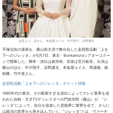
会見より。左から、本仮屋ユイカ、中川翔子、浜野謙太
手塚治虫の漫画を、横山裕主演で舞台化した妄想歌謡劇「上を
下へのジレッタ」が5月7日、東京・Bunkamuraシアターコクー
ンで開幕した。脚本・演出は倉持裕。音楽は宮川彬良。出演は
横山のほか、中川翔子、浜野謙太、本仮屋ユイカ、馬場徹、銀
粉蝶、竹中直人ら。
妄想歌謡劇「上を下へのジレッタ」チケット情報
1960年代の東京。その斬新すぎる演出によってテレビ業界を追
われた自称・天才TVディレクターの門前市郎（横山）が、“ジ
レッタ”によって、自分を追放した芸能界に復讐を企て、さらに
は政治の世界をも巻き込んでいく。“ジレッタ”とは、ヴァーチ