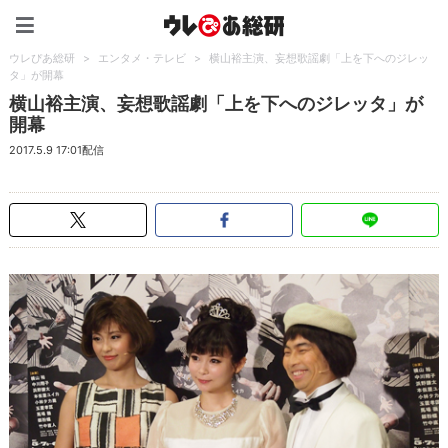
ウレぴあ総研（うれぴあ）
ウレぴあ総研
>
エンタメ・テレビ
>
横山裕主演、妄想歌謡劇「上を下へのジレッ
タ」が開幕
横山裕主演、妄想歌謡劇「上を下へのジレッタ」が
開幕
2017.5.9 17:01配信