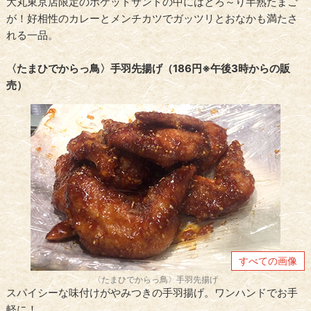
大丸東京店限定のポケットサンドの中にはとろ～り半熟たまご
が！好相性のカレーとメンチカツでガッツリとおなかも満たさ
れる一品。
〈たまひでからっ鳥〉手羽先揚げ（186円※午後3時からの販
売）
すべての画像
〈たまひでからっ鳥〉手羽先揚げ
スパイシーな味付けがやみつきの手羽揚げ。ワンハンドでお手
軽に！