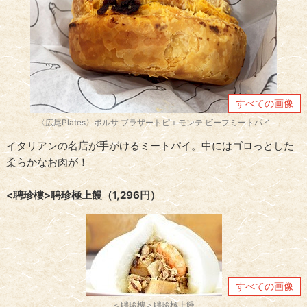
すべての画像
〈広尾Plates〉ボルサ ブラザートピエモンテ ビーフミートパイ
イタリアンの名店が手がけるミートパイ。中にはゴロっとした
柔らかなお肉が！
<聘珍樓>聘珍極上饅（1,296円）
すべての画像
＜聘珍樓＞聘珍極上饅