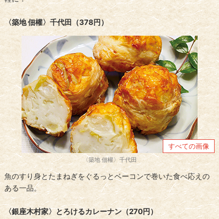
〈築地 佃權〉千代田（378円）
すべての画像
〈築地 佃權〉千代田
魚のすり身とたまねぎをぐるっとベーコンで巻いた食べ応えの
ある一品。
〈銀座木村家〉とろけるカレーナン（270円）