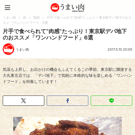
うまい肉
うまい肉
>
肉
>
鶏肉
>
片手で食べられて“肉感”たっぷり！東京駅デパ地下のおス
スメ「ワンハンドフード」6選
片手で食べられて“肉感”たっぷり！東京駅デパ地下
のおススメ「ワンハンドフード」6選
うまい肉
2017.5.10 20:00
気温も上昇し、お出かけの機会もふえてくるこの季節。東京駅に隣接する
大丸東京店では、「デパ地下」で気軽に本格的な味を楽しめる「ワンハン
ドフード」を特集しています！