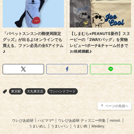
東京駅
大丸東京店
ワンハンドフード
>
ページの先頭へ
ウレぴあ総研
|
ハピママ*
|
ウレぴあ総研 ディズニー特集
|
mimot.
|
うまいめし
|
うまいパン
|
うまい肉
|
Medery.