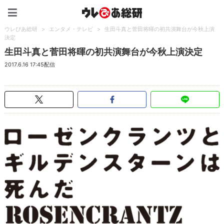
ウレぴあ総研（うれぴあ）
ウレぴあ総研
>
エンタメ・テレビ
>
生田斗真と菅田将暉の初共演舞台が今秋上演
決定
生田斗真と菅田将暉の初共演舞台が今秋上演決定
2017.6.16 17:45配信