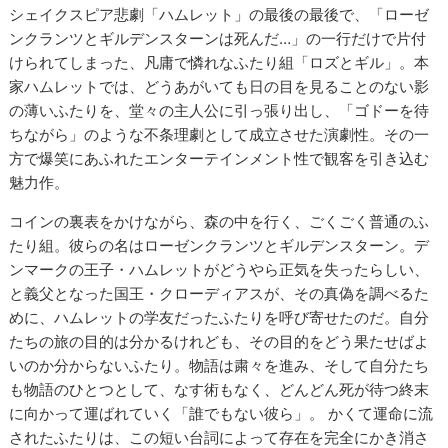
シェイクスピア悲劇「ハムレット」の最後の最後で、「ローゼ
ンクランツとギルデンスターンは死んだ…」の一行だけで片付
けられてしまった、凡庸で憐れなふたり組「ロズとギル」。本
家ハムレットでは、どうあがいても日の目を見ることのない影
の薄いふたりを、堂々の主人公に引っ張り出し、「ゴドーを待
ちながら」のような不条理劇として成立させた演劇性。その一
方で爆笑にあふれたエンターテインメント性で観客を引き込む
魅力作。
コインの裏表をかけながら、森の中を行く、ごくごく普通のふ
たり組。彼らの名はローゼンクランツとギルデンスターン。デ
ンマークの王子・ハムレットがどうやら正気を失ったらしい、
と義父となった国王・クローディアスが、その真偽を調べるた
めに、ハムレットの学友だったふたりを呼び寄せたのだ。自分
たちの旅の目的は分かるけれども、その目的をどう果たせばよ
いのか分からないふたり。物語は粛々を進み、そして自分たち
も物語のひとつとして、なす術もなく、どんどん死が待つ終末
に向かって運ばれていく「誰でもない彼ら」。 かくて運命に流
されたふたりは、この短い台詞によって存在を完全にかき消さ