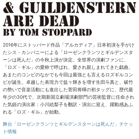
2016年にストッパード作品「アルカディア」日本初演を手がけ
たシス・カンパニーによる「ローゼンクランツとギルデンスタ
ーンは死んだ」の今秋上演が決定。全世界の演劇ファンに、
「ロズ・ギル」の愛称で呼ばれ、愛され親しまれてきた戯曲。
あまたのコンビのなかでも今回は最強とも言えるロズギルコン
ビが誕生。卓越した表現力で益々輝きを増す生田斗真と、破竹
の勢いで音楽活動にも進出した菅田将暉の初タッグに、歴代最
年少の30代で、次期新国立劇場演劇部門の芸術監督に任命され
た気鋭の演出家：小川絵梨子を翻訳・演出に迎え、躍動感あふ
れる「ロズ・ギル」が始動。
舞台「ローゼンクランツとギルデンスターンは死んだ」チケッ
ト情報