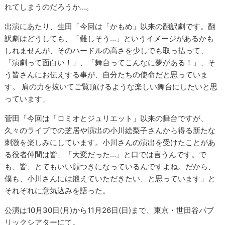
れてしまうのだろうか…。
出演にあたり、生田「今回は「かもめ」以来の翻訳劇です。翻
訳劇はどうしても、「難しそう…」というイメージがあるかも
しれませんが、そのハードルの高さを少しでも取っ払って、
「演劇って面白い！」、「舞台ってこんなに夢がある！」、そ
う皆さんにお伝えする事が、自分たちの使命だと思っていま
す。 肩の力を抜いてご覧頂けるような楽しい舞台にしたいと思
っています」
菅田「今回は「ロミオとジュリエット」以来の舞台ですが、
久々のライブでの芝居や演出の小川絵梨子さんから得る新たな
刺激を楽しみにしています。小川さんの演出を受けたことがあ
る役者仲間は皆、「大変だった…」と口では言うんです。で
も、皆、とてもいい顔つきになっているんですよね。だから、
僕も、小川さんには鍛えていただきたい、と思っています」と
それぞれに意気込みを語った。
公演は10月30日(月)から11月26日(日)まで、東京・世田谷パブ
リックシアターにて。