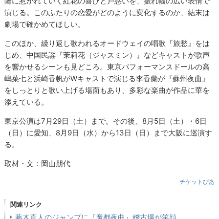
隆に惹かれていく紅花の喜びと戸惑いを、振れ幅の広い表情で
演じる。このふたりの恋愛がどのように変化するのか、結末は
劇場で確かめてほしい。
このほか、繰り返し歌われるオードウェイの唱歌『旅愁』をは
じめ、中国民謡『茉莉花（ジャスミン）』などキャストが歌声
を響かせるシーンも見どころ。東京パフォーマンスドールの高
嶋菜七と浜崎香帆がWキャストで演じる李香蘭が『蘇州夜曲』
をしっとりと歌い上げる場面もあり、多彩な楽曲が作品に華を
添えている。
東京公演は7月29日（土）まで。その後、8月5日（土）・6日
（日）に愛知、8月9日（水）から13日（日）まで大阪に巡演す
る。
取材・文：岡山朋代
チケットぴあ
関連リンク
藤木直人のジャンプに『魔都夜曲』稽古場が笑顔