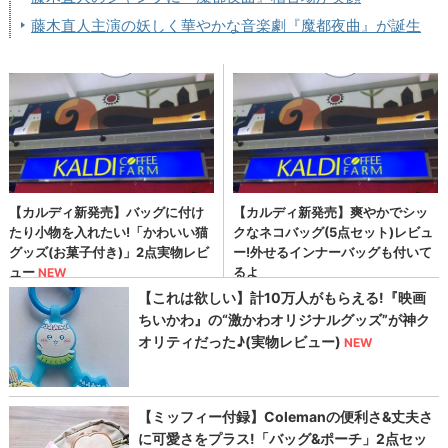
藤木直人主演の妖しく華やかな音楽劇『魔都夜曲』が誕生