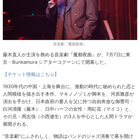
音楽劇『魔都夜曲』
藤木直人が主演を務める音楽劇『魔都夜曲』が、7月7日に東
京・Bunkamura シアターコクーンにて開幕した。
【チケット情報はこちら】
1930年代の中国・上海を舞台に、激動の時代に秘められた恋と
人間模様を描き出す本作。マキノノゾミが脚本を、河原雅彦が
演出を手がけ、日本政府の要人を父に持つ自由奔放な御曹司・
白河清隆（藤木）、日中ハーフの女性・周紅花（マイコ）と、
その兄・周志強（小西遼生）の3人を中心とした人間ドラマが
展開される。
“音楽劇”にふさわしく、物語はバンドのジャズ演奏で幕を開け