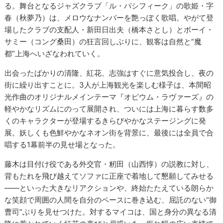
る。舞台となるジャズクラブ「ル・パシフィーク」の歌姫・字
春（秋夢乃）は、メロウなナンバーを艶っぽく歌唱。やがて登
場したクラブの支配人・新田日出夫（橋本さとし）とボーイ・
サミー（コング桑田）の狂言回しぶりに、観客は自然と“魔
都”上海へいざなわれていく。
出会ったばかりの清隆、紅花、志強はすぐに意気投合し、夜の
街に繰り出すことに。3人が上海観光を楽しむ様子は、本間昭
光作曲のオリジナルメインテーマ『オピウム・ラヴァーズ』の
軽やかなリズムにのって展開され、ついには上海に暮らす数多
くのキャラクターが登場するきらびやかなステージングに発
展。妖しくも色鮮やかなネオン街を背景に、最後には全員で合
唱する1幕前半の見せ場となった。
藤木は目付け役である外交官・籾田（山西惇）の説教に対し、
背もたれを飛び越えてソファに正座で着地して懇願してみせる
――といった大きなリアクションや、終始たたえている朗らか
な笑顔で周囲の人間を自分のペースに巻き込む、屈託のない“御
曹司”ぶりを見せつけた。対するマイコは、国と身分の異なる清