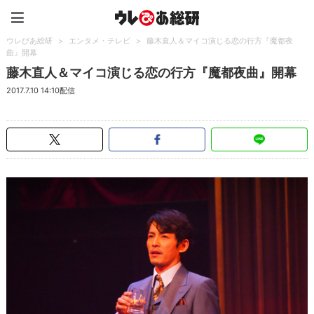
ウレぴあ総研（うれぴあ）
ウレぴあ総研
>
エンタメ・テレビ
>
藤木直人＆マイコ演じる恋の行方『魔都夜
曲』開幕
藤木直人＆マイコ演じる恋の行方『魔都夜曲』開幕
2017.7.10 14:10配信