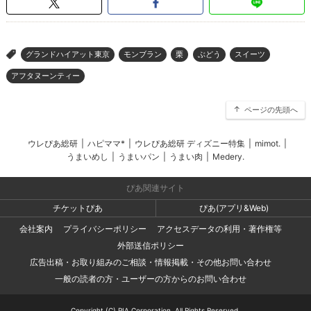
グランドハイアット東京
モンブラン
栗
ぶどう
スイーツ
>
アフタヌーンティー
ページの先頭へ
ウレぴあ総研
|
ハピママ*
|
ウレぴあ総研 ディズニー特集
|
mimot.
|
うまいめし
|
うまいパン
|
うまい肉
|
Medery.
ぴあ関連サイト
チケットぴあ
ぴあ(アプリ&Web)
会社案内
プライバシーポリシー
アクセスデータの利用・著作権等
外部送信ポリシー
広告出稿・お取り組みのご相談・情報掲載・その他お問い合わせ
一般の読者の方・ユーザーの方からのお問い合わせ
Copyright (C) PIA Corporation. All Rights Reserved.