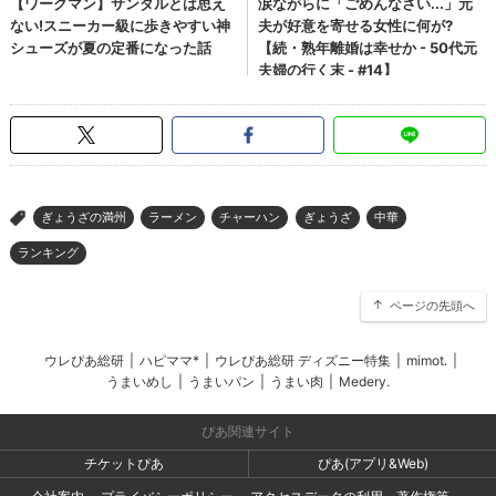
ぎょうざの満州
ラーメン
チャーハン
ぎょうざ
中華
>
ランキング
ページの先頭へ
ウレぴあ総研
|
ハピママ*
|
ウレぴあ総研 ディズニー特集
|
mimot.
|
うまいめし
|
うまいパン
|
うまい肉
|
Medery.
ぴあ関連サイト
チケットぴあ
ぴあ(アプリ&Web)