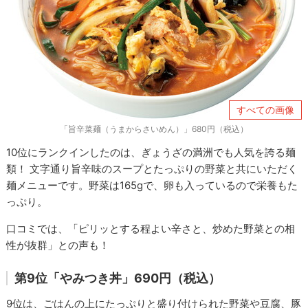
すべての画像
「旨辛菜麺（うまからさいめん）」680円（税込）
10位にランクインしたのは、ぎょうざの満洲でも人気を誇る麺
類！ 文字通り旨辛味のスープとたっぷりの野菜と共にいただく
麺メニューです。野菜は165gで、卵も入っているので栄養もた
っぷり。
口コミでは、「ピリッとする程よい辛さと、炒めた野菜との相
性が抜群」との声も！
第9位「やみつき丼」690円（税込）
9位は、ごはんの上にたっぷりと盛り付けられた野菜や豆腐、豚