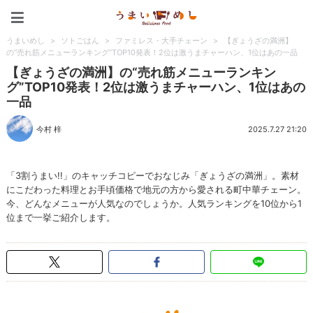
うまいめし
うまいめし
>
ソトごはん
>
ファミレス・大手チェーン
>
【ぎょうざの満洲】
の“売れ筋メニューランキング”TOP10発表！2位は激うまチャーハン、1位はあの一品
【ぎょうざの満洲】の“売れ筋メニューランキン
グ”TOP10発表！2位は激うまチャーハン、1位はあの
一品
今村 梓
2025.7.27 21:20
「3割うまい!!」のキャッチコピーでおなじみ「ぎょうざの満洲」。素材
にこだわった料理とお手頃価格で地元の方から愛される町中華チェーン。
今、どんなメニューが人気なのでしょうか。人気ランキングを10位から1
位まで一挙ご紹介します。