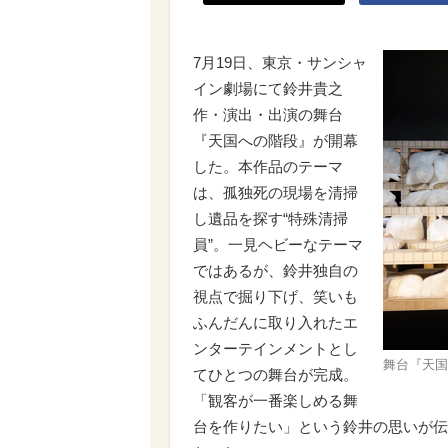
7月19日、東京・サンシャ
イン劇場にて鈴井貴之
作・演出・出演の舞台
『天国への階段』が開幕
した。本作品のテーマ
は、孤独死の現場を清掃
し遺品を探す“特殊清掃
員”。一見ヘビーなテーマ
ではあるが、鈴井独自の
視点で掘り下げ、笑いも
ふんだんに取り入れたエ
ンターテインメントとし
舞台『天国
てひとつの舞台が完成。
「観客が一番楽しめる舞
台を作りたい」という鈴井の思いが伝