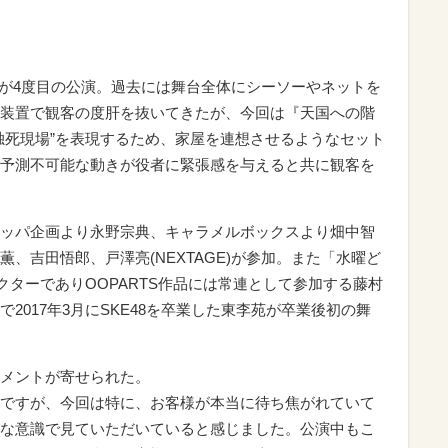
回が4度目の公演。過去には舞台全体にシーソーやネットを
装置で観客の度肝を抜いてきたが、今回は『天国への階
独死現場”を表現するため、家屋を連想させるようなセット
予測不可能な動きが役者に緊張感を与えると共に観客を
ッパ企画より永野宗典、キャラメルボックスより畑中智
、吉田悟郎、戸澤亮(NEXTAGE)が参加。また「水曜ど
クターでありOOPARTS作品には常連として参加する藤村
2017年3月にSKE48を卒業した東李苑が卒業後初の舞
メントが寄せられた。
ですが、今回は特に、お客様が本当に待ち焦がれていて
な意識で見ていただいていると感じました。公演中もこ