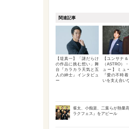
関連記事
【堤真一】「謎だらけ
【ユンサナ＆
の作品に挑む想い」舞
（ASTRO）
台『カラカラ天気と五
ュー】ミュ
人の紳士』インタビュ
『愛の不時着
ー
いを支え合い
雀太、小痴楽、二葉らが熱量
ラクフェス』をアピール