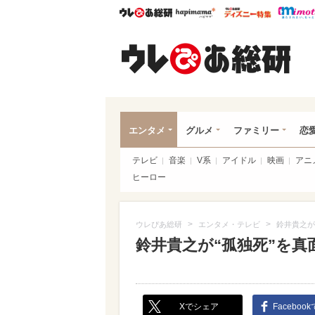
ウレぴあ総研
ハピママ*
ウレぴあ
ウレ
エンタメ
グルメ
ファミリー
恋
テレビ
音楽
V系
アイドル
映画
アニ
ヒーロー
>
>
ウレぴあ総研
エンタメ・テレビ
鈴井貴之が
鈴井貴之が“孤独死”を
Xでシェア
Faceboo