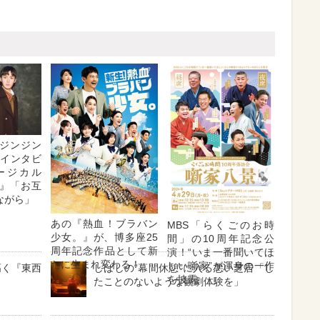
ジンジン
・インタビ
ージカル
』「お互
ながら」
あの『熱血！ブラバン
MBS「らくごのお時
少女。』が、博多座25
間」の10周年記念公
周年記念作品として新
演！“いま一番聞いてほ
たに生まれ変わる！
しい噺家”が渾身の一作
高く『東西
しばしの“幕間休憩”に入る悪い芝居「し
を披露
たことのないような観劇体験を」