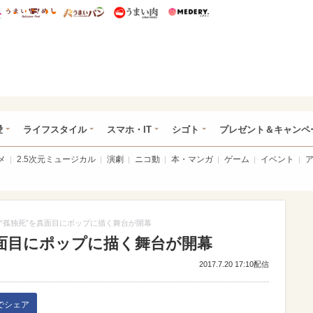
総研 ディズニー特集
mimot.
うまいめし
うまいパン
うまい肉
Medery.
ぴあ総研（うれぴあ）
愛
ライフスタイル
スマホ・IT
シゴト
プレゼント＆キャンペ
メ
2.5次元ミュージカル
演劇
ニコ動
本・マンガ
ゲーム
イベント
“孤独死”を真面目にポップに描く舞台が開幕
真面目にポップに描く舞台が開幕
2017.7.20 17:10配信
kでシェア