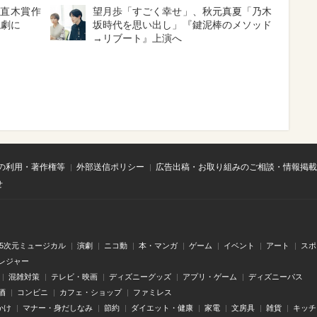
と直木賞作
望月歩「すごく幸せ」、秋元真夏「乃木
読劇に
坂時代を思い出し」『鍵泥棒のメソッド
→リブート』上演へ
の利用・著作権等
外部送信ポリシー
広告出稿・お取り組みのご相談・情報掲載
せ
.5次元ミュージカル
演劇
ニコ動
本・マンガ
ゲーム
イベント
アート
スポ
レジャー
混雑対策
テレビ・映画
ディズニーグッズ
アプリ・ゲーム
ディズニーパス
酒
コンビニ
カフェ・ショップ
ファミレス
かけ
マナー・身だしなみ
節約
ダイエット・健康
家電
文房具
雑貨
キッチ