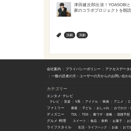
津田健次郎出演！YOASOBI
家のコラボプロジェクトを朗
>
演劇
演劇
会社案内
プライバシーポリシー
アクセスデータ
一般の読者の方・ユーザーの方からのお問い合わ
カテゴリー
エンタメ･テレビ
テレビ
音楽
V系
アイドル
映画
アニメ
2
ファミリー
家庭
子ども
おしゃれ
おでかけ・
ディズニー
TDL
TDS
裏ワザ・攻略
混雑予想
グルメ･料理
スイーツ
食品
飲料
お菓子
お
ライフスタイル
生活・ライフハック
お金
おで