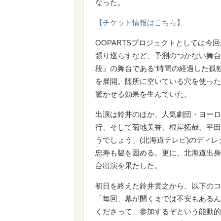
なった。
【チケット情報はこちら】
OOPARTSプロジェクトとしては今
張り巡らすなど、予測のつかない舞台
段』の舞台である“時間の経過した孤
を展開。随所に空いている穴を使った
驚かせる効果を生んでいた。
出演は鈴井のほか、人気劇団・ヨーロ
行、そして菊地美香、根岸拓哉、平田薫
うでしょう」(北海道テレビ)のディレ
忠寿も脇を固める。更に、北海道出身で
台出演を果たした。
初日を終えた鈴井貴之から、以下のコ
「毎回、幕が開くまでは不安もあるん
くださって、参加するぞという能動的