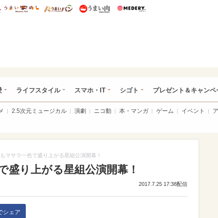
総研 ディズニー特集
mimot.
うまいめし
うまいパン
うまい肉
Medery.
ぴあ総研（うれぴあ）
愛
ライフスタイル
スマホ・IT
シゴト
プレゼント＆キャンペ
メ
2.5次元ミュージカル
演劇
ニコ動
本・マンガ
ゲーム
イベント
もマサラ一色で盛り上がる星組公演開幕！
で盛り上がる星組公演開幕！
2017.7.25 17:38配信
kでシェア