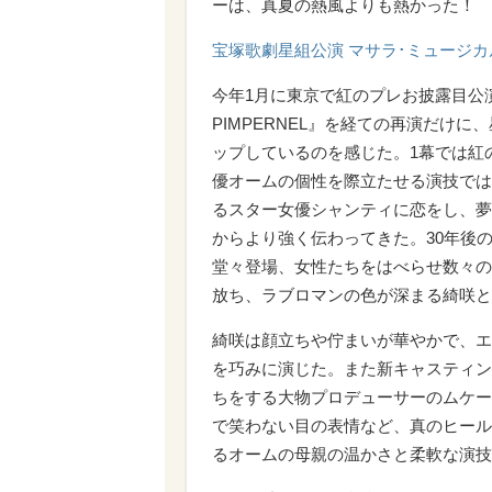
ーは、真夏の熱風よりも熱かった！
宝塚歌劇星組公演 マサラ･ミュージカ
今年1月に東京で紅のプレお披露目公演と
PIMPERNEL』を経ての再演だけ
ップしているのを感じた。1幕では紅
優オームの個性を際立たせる演技では
るスター女優シャンティに恋をし、夢
からより強く伝わってきた。30年後
堂々登場、女性たちをはべらせ数々の
放ち、ラブロマンの色が深まる綺咲と
綺咲は顔立ちや佇まいが華やかで、エ
を巧みに演じた。また新キャスティン
ちをする大物プロデューサーのムケー
で笑わない目の表情など、真のヒール
るオームの母親の温かさと柔軟な演技