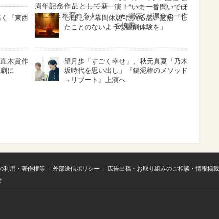
周年記念作品として新
演！“いま一番聞いてほ
たに生まれ変わる！
しい噺家”が渾身の一作
高く『東西
しばしの“幕間休憩”に入る悪い芝居「し
を披露
たことのないような観劇体験を」
と直木賞作
望月歩「すごく幸せ」、秋元真夏「乃木
読劇に
坂時代を思い出し」『鍵泥棒のメソッド
→リブート』上演へ
の利用・著作権等
外部送信ポリシー
広告出稿・お取り組みのご相談・情報掲載
せ