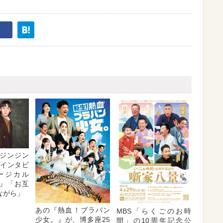
ジンジン
・インタビ
ージカル
』「お互
ながら」
あの『熱血！ブラバン
MBS「らくごのお時
少女。』が、博多座25
間」の10周年記念公