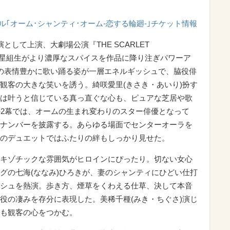
ル｢オーム･シャンティ･オーム-恋する輪廻-｣チケット情報
して上演、大劇場公演『THE SCARLET
に、星組生がより濃厚なスパイスを作品に降り注ぎパワーア
の表情豊かに歌い踊る姿が一層エネルギッシュで、脇役俳
観客の大きな笑いを誘う。綺咲愛里(きさき・あいり)扮す
は叶うと信じている真っ直ぐな心も、ピュアな芝居や歌
の2幕では、オームの生まれ変わりのスター俳優となって
ナンバーを披露する。あらゆる場面でセンターオーラを
のデュエットではふたりの絆もしっかり見せた。
キゾチックな雰囲気がヒロインにぴったり。切ない女心
グの七海(ななみ)ひろきが、妻のシャンティにひどい仕打
シュを熱演。歩き方、煙草をくわえる仕草、決して本音
役の凄みを存分に表現した。美稀千種(みき・ちぐさ)演じ
も観客の心をつかむ。