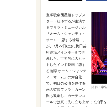
宝塚歌劇団星組トップス
ター・紅ゆずるが主演す
るマサラ・ミュージカル
『オーム・シャンティ・
オーム ―恋する輪廻―』
が、7月22日(土)に梅田芸
術劇場メインホールで開
幕した。世界的に大ヒッ
トしたインド映画『恋す
る輪廻 オーム・シャンテ
ィ・オーム』の舞台化
で、初日の公演を原作映
撮影：岸隆子
画の監督ファラ・カーン
氏も観劇し、カーテンコ
ールでは真っ先に立ち上がって拍手を