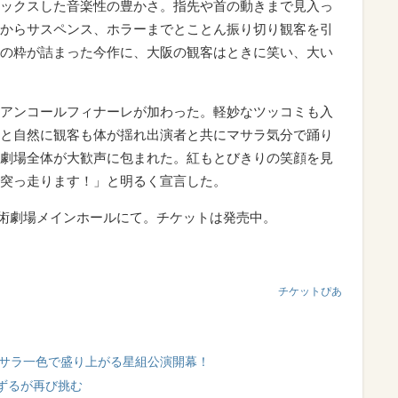
ックスした音楽性の豊かさ。指先や首の動きまで見入っ
からサスペンス、ホラーまでとことん振り切り観客を引
の粋が詰まった今作に、大阪の観客はときに笑い、大い
アンコールフィナーレが加わった。軽妙なツッコミも入
と自然に観客も体が揺れ出演者と共にマサラ気分で踊り
劇場全体が大歓声に包まれた。紅もとびきりの笑顔を見
突っ走ります！」と明るく宣言した。
芸術劇場メインホールにて。チケットは発売中。
チケットぴあ
マサラ一色で盛り上がる星組公演開幕！
ずるが再び挑む