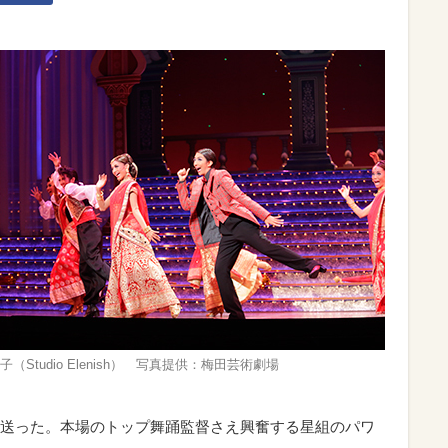
（Studio Elenish） 写真提供：梅田芸術劇場
送った。本場のトップ舞踊監督さえ興奮する星組のパワ