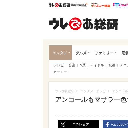
ウレぴあ総研
ハピママ*
ウレぴあ
ウレ
エンタメ
グルメ
ファミリー
恋
テレビ
音楽
V系
アイドル
映画
アニ
ヒーロー
>
>
ウレぴあ総研
エンタメ・テレビ
アンコール
アンコールもマサラ一色
Xでシェア
Faceboo