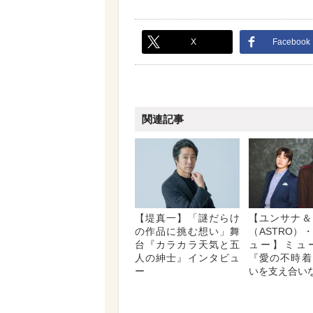
X
Facebook
関連記事
【堤真一】「謎だらけ
【ユンサナ＆
の作品に挑む想い」舞
（ASTRO）
台『カラカラ天気と五
ュー】ミュ
人の紳士』インタビュ
『愛の不時着
ー
いを支え合い