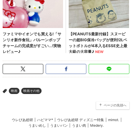
映画
映画その他
>
ページの先頭へ
ウレぴあ総研
|
ハピママ*
|
ウレぴあ総研 ディズニー特集
|
mimot.
|
うまいめし
|
うまいパン
|
うまい肉
|
Medery.