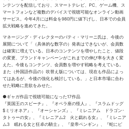
ンテンツを配信しており、スマートテレビ、PC、ゲーム機、ス
マートフォンなど複数のデバイスで視聴可能なオンライン動画
サービス。今年4月には料金を980円に値下げし、日本での会員
拡大戦略を進めてきた。
マネージング・ディレクターのバティ・マリーニ氏は、今後の
展開について「（具体的な数字の）発表はできないが、会員数
は確実に増えている。日本のコンテンツを増やしたこと、値段
の変更、ブランドキャンペーンがこれまでの伸び率を大きく変
えた。今後もコンテンツ、会員数を増やす戦略を考えている。
また（外国語作品の）吹替え版については、現在も作品によっ
てはあるが、今後の強化も検討している。」と日本市場に合わ
せた戦略に意欲をみせた。
●ギャガ作品で視聴可能になった17作品
『英国王のスピーチ』、『オペラ座の怪人』、『スラムドッグ
$ミリオネア』、『オーシャンズ』、『ミレニアム ドラゴン･
タトゥーの女』、『ミレニアム2 火と戯れる女』、『ミレニア
ム3 眠れる女と狂卓の騎士』、『皇帝ペンギン』、『蛇にピ