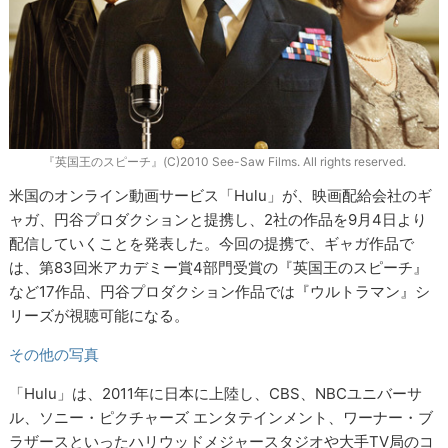
『英国王のスピーチ』(C)2010 See-Saw Films. All rights reserved.
米国のオンライン動画サービス「Hulu」が、映画配給会社のギ
ャガ、円谷プロダクションと提携し、2社の作品を9月4日より
配信していくことを発表した。今回の提携で、ギャガ作品で
は、第83回米アカデミー賞4部門受賞の『英国王のスピーチ』
など17作品、円谷プロダクション作品では『ウルトラマン』シ
リーズが視聴可能になる。
その他の写真
「Hulu」は、2011年に日本に上陸し、CBS、NBCユニバーサ
ル、ソニー・ピクチャーズ エンタテインメント、ワーナー・ブ
ラザースといったハリウッドメジャースタジオや大手TV局のコ