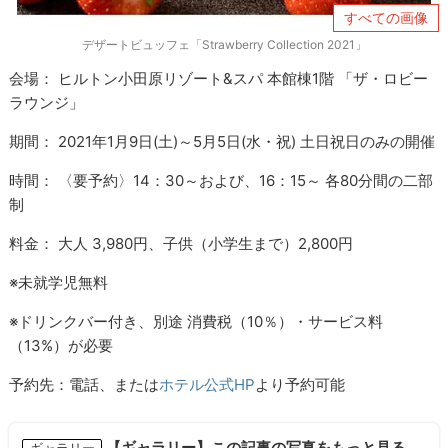
すべての画像
デザートビュッフェ「Strawberry Collection 2021」
会場：
ヒルトン小田原リゾート&スパ
本館棟1階 「ザ・ロビー
ラウンジ」
期間： 2021年1月9日(土)～5月5日(水・祝) 土日祝日のみの開催
時間： 〈要予約〉14：30～および、16：15～ 各80分間の二部
制
料金： 大人 3,980円、子供（小学生まで）2,800円
※未就学児無料
※ドリンクバー付き、別途 消費税（10％）・サービス料
（13%）が必要
予約先：電話、または
ホテル公式HP
より予約可能
【ギャラリー】この記事の写真をもっと見る