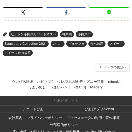
ヒルトン小田原リゾート＆スパ
神奈川
小田原市
>
Strawberry Collection 2021
いちご
ビュッフェ
食べ放題
スイーツ
スイーツ食べ放題
ページの先頭へ
ウレぴあ総研
|
ハピママ*
|
ウレぴあ総研 ディズニー特集
|
mimot.
|
うまいめし
|
うまいパン
|
うまい肉
|
Medery.
ぴあ関連サイト
チケットぴあ
ぴあ(アプリ&Web)
会社案内
プライバシーポリシー
アクセスデータの利用・著作権等
外部送信ポリシー
広告出稿・お取り組みのご相談・情報掲載・その他お問い合わせ