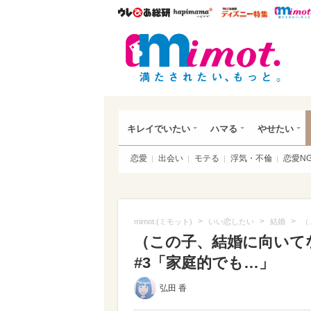
ウレぴあ総研
ハピママ*
ウレぴあ
mim
キレイでいたい
ハマる
やせたい
恋愛
出会い
モテる
浮気・不倫
恋愛N
>
>
>
mimot.(ミモット)
いい恋したい
結婚
（
（この子、結婚に向いて
#3「家庭的でも…」
弘田 香