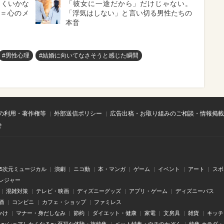
まくいかな
「彼女に一途だから」だけじゃない。
フ＝心のメ
「浮気はしない」と言い切る男性たちの
本音
#男性心理
#結婚に向いてなさそうと感じた瞬間
の利用・著作権等
外部送信ポリシー
広告出稿・お取り組みのご相談・情報掲載
せ
.5次元ミュージカル
演劇
ニコ動
本・マンガ
ゲーム
イベント
アート
スポ
レジャー
混雑対策
テレビ・映画
ディズニーグッズ
アプリ・ゲーム
ディズニーパス
酒
コンビニ
カフェ・ショップ
ファミレス
かけ
マナー・身だしなみ
節約
ダイエット・健康
家電
文房具
雑貨
キッチ