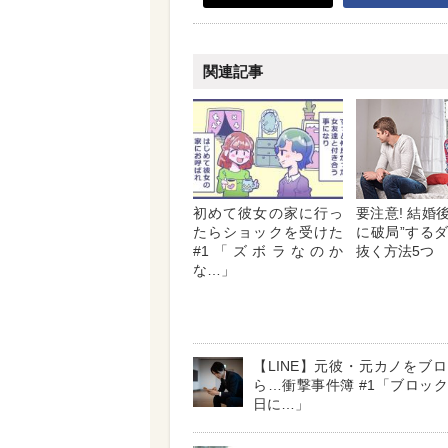
関連記事
初めて彼女の家に行っ
要注意! 結婚
たらショックを受けた
に破局”する
#1「ズボラなのか
抜く方法5つ
な…」
【LINE】元彼・元カノをブ
ら…衝撃事件簿 #1「ブロッ
日に…」