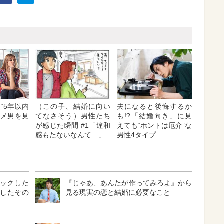
後“5年以内
（この子、結婚に向い
夫になると後悔するか
ダメ男を見
てなさそう）男性たち
も!?「結婚向き」に見
が感じた瞬間 #1「違和
えても“ホントは厄介”な
感もたないなんて…」
男性4タイプ
ロックした
『じゃあ、あんたが作ってみろよ』から
クしたその
見る現実の恋と結婚に必要なこと