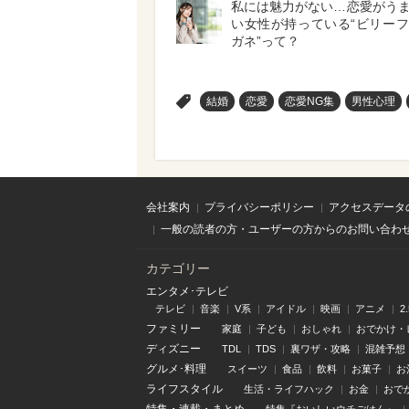
私には魅力がない…恋愛がう
い女性が持っている“ビリー
ガネ”って？
>
結婚
恋愛
恋愛NG集
男性心理
会社案内
プライバシーポリシー
アクセスデータ
一般の読者の方・ユーザーの方からのお問い合わ
カテゴリー
エンタメ･テレビ
テレビ
音楽
V系
アイドル
映画
アニメ
2
ファミリー
家庭
子ども
おしゃれ
おでかけ・
ディズニー
TDL
TDS
裏ワザ・攻略
混雑予想
グルメ･料理
スイーツ
食品
飲料
お菓子
お
ライフスタイル
生活・ライフハック
お金
おで