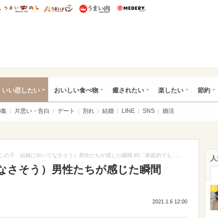
総研 ディズニー特集
mimot.
うまいめし
うまいパン
うまい肉
Medery.
ot.(ミモット)
いい恋したい
おいしい食べ物
癒されたい
楽したい
節約
G集
片思い・告白
デート
別れ
結婚
LINE
SNS
婚活
この子、結婚に向いてなさそう）男性たちが感じた瞬間 #3「家庭的でも…」
人
なさそう）男性たちが感じた瞬間
1
2021.1.6 12:00