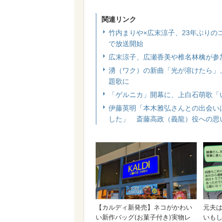
関連リンク
竹内まりや×広末涼子、23年ぶりの
で放送開始
広末涼子、広瀬香美や椎名林檎が参加し
湧（ワク）の新曲「光が溶けたら」
題歌に
「ゲルニカ」開幕に、上白石萌歌「
伊藤英明「本木雅弘さんとの出会い
した」 斎藤高政（義龍）役への思