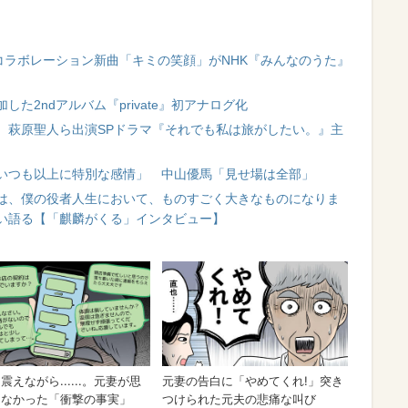
コラボレーション新曲「キミの笑顔」がNHK『みんなのうた』
た2ndアルバム『private』初アナログ化
、萩原聖人ら出演SPドラマ『それでも私は旅がしたい。』主
いつも以上に特別な感情」 中山優馬「見せ場は全部」
は、僕の役者人生において、ものすごく大きなものになりま
い語る【「麒麟がくる」インタビュー】