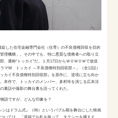
営破綻した住宅金融専門会社（住専）の不良債権回収を目的
管理機構」。その中でも、特に悪質な債務者への取り立
部、通称“トッカイ”だ。１月17日からＷＯＷＯＷで放送
ラマW トッカイ ～不良債権特別回収部～」（全12話）
ッカイ不良債権特別回収部』を原作に、逆境に立ち向か
。本作で、トッカイのメンバー、多村玲を演じる広末涼
の裏話や撮影の舞台裏を語ってくれた。
た物語ですが、どんな印象を？
シンはドラム式』（06）というバブル期を舞台にした映画
ついては、「道端でお札を振って、タクシーを捕まえ