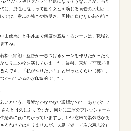
らパワハラやセクハラで問題になりそうなことが、当た
代に、男性に混じって働く女性を演じる責任の大切さは
味では、意志の強さや聡明さ、男性に負けない芯の強さ
中山優馬）と牛丼屋で何度か遭遇するシーンは、職場と
ますね。
若松（節朗）監督が一息つけるシーンを作りたかったん
かなり上の役を演じていました。終盤、東坊（平蔵／橋
るんです。「私がやりたい！」と思ったぐらい（笑）。
つかっているのが印象的でした。
。
若いという、最近なかなかない現場なので、ありがたい
）さんとは久しぶりですが、周りに主演のプレッシャーを
生懸命に役に向かっていますし、いい意味で緊張感があ
さるわけではありませんが、矢島（健一／岩永寿志役）