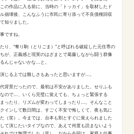
この作品に入る前に、当時の「トッカイ」を取材したド
ル崩壊後、こんなふうに市民に寄り添って不良債権回収
て知りました。
事ですね。
り、“奪り駒（とりごま）”と呼ばれる破綻した元住専の
ちが、正義感と現実のはざまとで葛藤しながら闘う群像
るんじゃないかな…と。
演じる上では難しさもあったと思いますが…。
代背景だったので、最初は不安がありました。せりふも
なので…、いくら完璧に覚えても、ちょっと緊張する
まったり、リズムが変わってしまったり…。そんなこと
クインして数日間は、すごく不安で悔しくて、夜も気に
た（笑）。今までは、台本も割とすぐに覚えられました
して演じたいタイプなので、あえて何度も読まないよう
それでは無理でした（笑）。だから今回は、家庭と仕事