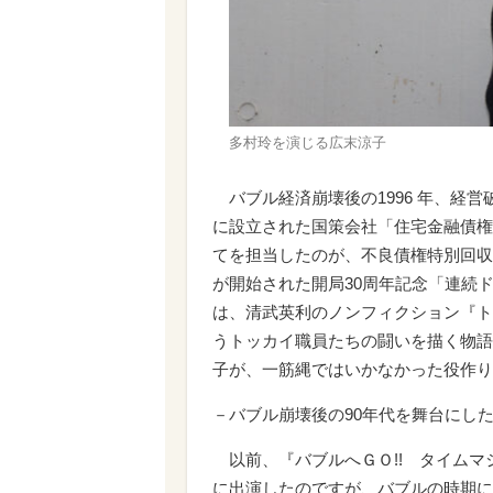
多村玲を演じる広末涼子
バブル経済崩壊後の1996 年、経
に設立された国策会社「住宅金融債権
てを担当したのが、不良債権特別回収
が開始された開局30周年記念「連続ド
は、清武英利のノンフィクション『ト
うトッカイ職員たちの闘いを描く物語
子が、一筋縄ではいかなかった役作り
－バブル崩壊後の90年代を舞台にし
以前、『バブルへＧＯ!! タイムマ
に出演したのですが、バブルの時期に