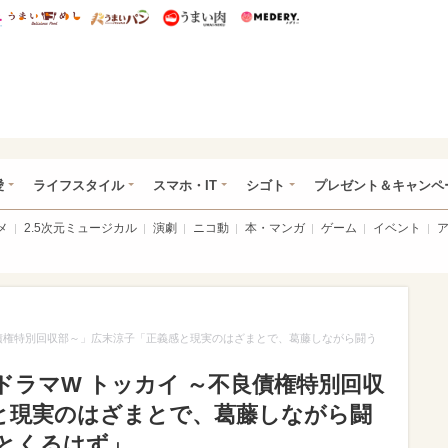
総研 ディズニー特集
mimot.
うまいめし
うまいパン
うまい肉
Medery.
ぴあ総研（うれぴあ）
愛
ライフスタイル
スマホ・IT
シゴト
プレゼント＆キャンペ
メ
2.5次元ミュージカル
演劇
ニコ動
本・マンガ
ゲーム
イベント
良債権特別回収部～」広末涼子「正義感と現実のはざまとで、葛藤しながら闘う
ドラマW トッカイ ～不良債権特別回収
と現実のはざまとで、葛藤しながら闘
とくるはず」