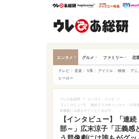
ウレぴあ総研
ハピママ*
ウレぴあ
ウレ
エンタメ
グルメ
ファミリー
恋
テレビ
音楽
V系
アイドル
映画
アニ
ヒーロー
>
>
ウレぴあ総研
エンタメ・テレビ
【インタビュー】「連続ドラマW トッカイ ～不
群像劇には誰もがグッとくるはず」
【インタビュー】「連続
部～」広末涼子「正義感
う群像劇には誰もがグッ