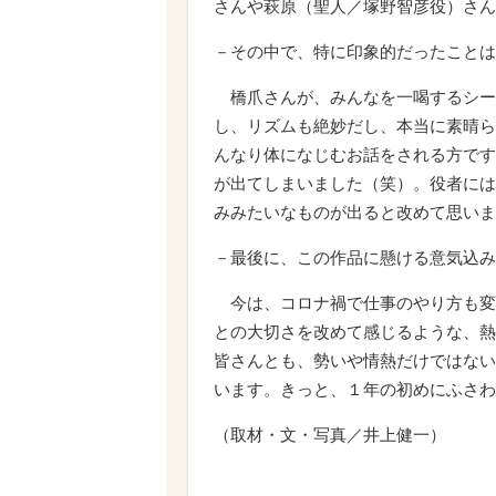
さんや萩原（聖人／塚野智彦役）さん
－その中で、特に印象的だったことは
橋爪さんが、みんなを一喝するシー
し、リズムも絶妙だし、本当に素晴ら
んなり体になじむお話をされる方です
が出てしまいました（笑）。役者には
みみたいなものが出ると改めて思いま
－最後に、この作品に懸ける意気込み
今は、コロナ禍で仕事のやり方も変
との大切さを改めて感じるような、熱
皆さんとも、勢いや情熱だけではない
います。きっと、１年の初めにふさわ
（取材・文・写真／井上健一）