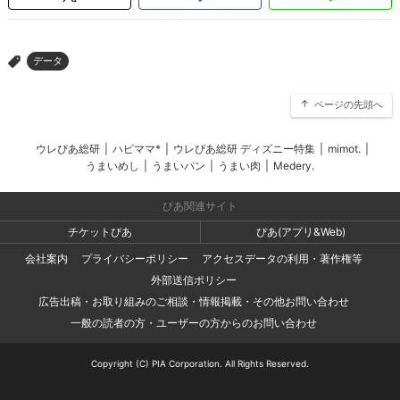
データ
>
ページの先頭へ
ウレぴあ総研
|
ハピママ*
|
ウレぴあ総研 ディズニー特集
|
mimot.
|
うまいめし
|
うまいパン
|
うまい肉
|
Medery.
ぴあ関連サイト
チケットぴあ
ぴあ(アプリ&Web)
会社案内
プライバシーポリシー
アクセスデータの利用・著作権等
外部送信ポリシー
広告出稿・お取り組みのご相談・情報掲載・その他お問い合わせ
一般の読者の方・ユーザーの方からのお問い合わせ
Copyright (C) PIA Corporation. All Rights Reserved.