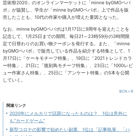
芸術祭2020」のオンラインマーケットに「minne byGMOペパ
ボ」が協賛し、学生が「minne byGMOペパボ」上で作品を販
売したことも、10代の作家や購入が増えた要因となった。
なお、minne byGMOペパボは1月17日に9周年を迎えたことを
記念して、1月25日までの期間、毎日21～23時59分の3時間限
定で日替わりのお買い物クーポンを発行する。また、「minne
byGMOペパボ」で販売している作品を紹介する特集として、1
月17日に「ケーキモチーフ特集」、19日に「2021トレンドカラ
ー特集」、21日に「復刻鳥モチーフ特集」、23日に「1000レビ
ュー作家さん特集」、25日に「アンケート特集」の5本を公開
していく。
BCN＋R
関連リンク
2020年にメルカリで話題になったものは？ 1位は意外に
も“カードゲーム”
新型コロナの影響で始めたい副業、1位は「記事執筆」「ハ