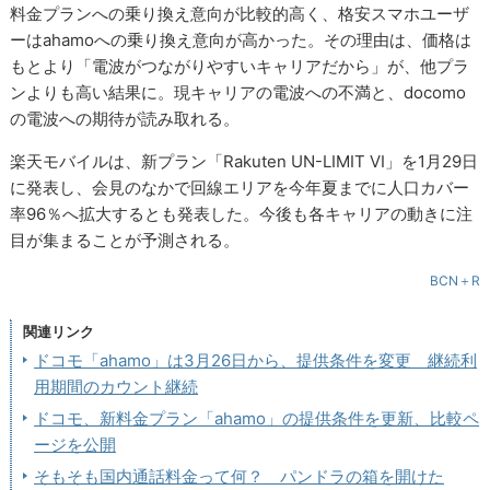
料金プランへの乗り換え意向が比較的高く、格安スマホユーザ
ーはahamoへの乗り換え意向が高かった。その理由は、価格は
もとより「電波がつながりやすいキャリアだから」が、他プラ
ンよりも高い結果に。現キャリアの電波への不満と、docomo
の電波への期待が読み取れる。
楽天モバイルは、新プラン「Rakuten UN-LIMIT VI」を1月29日
に発表し、会見のなかで回線エリアを今年夏までに人口カバー
率96％へ拡大するとも発表した。今後も各キャリアの動きに注
目が集まることが予測される。
BCN＋R
関連リンク
ドコモ「ahamo」は3月26日から、提供条件を変更 継続利
用期間のカウント継続
ドコモ、新料金プラン「ahamo」の提供条件を更新、比較ペ
ージを公開
そもそも国内通話料金って何？ パンドラの箱を開けた