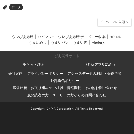
データ
>
ページの先頭へ
ウレぴあ総研
|
ハピママ*
|
ウレぴあ総研 ディズニー特集
|
mimot.
|
うまいめし
|
うまいパン
|
うまい肉
|
Medery.
ぴあ関連サイト
チケットぴあ
ぴあ(アプリ&Web)
会社案内
プライバシーポリシー
アクセスデータの利用・著作権等
外部送信ポリシー
広告出稿・お取り組みのご相談・情報掲載・その他お問い合わせ
一般の読者の方・ユーザーの方からのお問い合わせ
Copyright (C) PIA Corporation. All Rights Reserved.