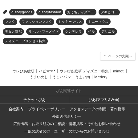
disneygoods
disneyfashion
おうちディズニー
タキヒヨー
>
マスク
ファッションマスク
ミッキーマウス
ミニーマウス
美女と野獣
リトル・マーメイド
シンデレラ
ベル
アリエル
ディズニープリンセス特集
ページの先頭へ
ウレぴあ総研
|
ハピママ*
|
ウレぴあ総研 ディズニー特集
|
mimot.
|
うまいめし
|
うまいパン
|
うまい肉
|
Medery.
ぴあ関連サイト
チケットぴあ
ぴあ(アプリ&Web)
会社案内
プライバシーポリシー
アクセスデータの利用・著作権等
外部送信ポリシー
広告出稿・お取り組みのご相談・情報掲載・その他お問い合わせ
一般の読者の方・ユーザーの方からのお問い合わせ