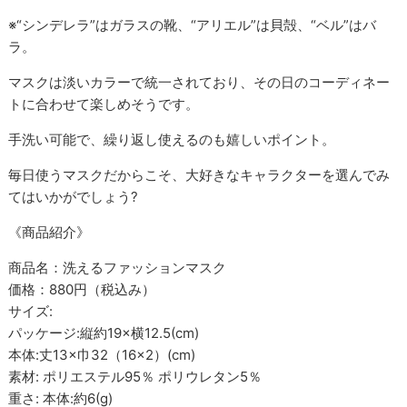
※“シンデレラ”はガラスの靴、“アリエル”は貝殻、“ベル”はバ
ラ。
マスクは淡いカラーで統一されており、その日のコーディネー
トに合わせて楽しめそうです。
手洗い可能で、繰り返し使えるのも嬉しいポイント。
毎日使うマスクだからこそ、大好きなキャラクターを選んでみ
てはいかがでしょう?
《商品紹介》
商品名：洗えるファッションマスク
価格：880円（税込み）
サイズ:
パッケージ:縦約19×横12.5(cm)
本体:丈13×巾32（16×2）(cm)
素材: ポリエステル95％ ポリウレタン5％
重さ: 本体:約6(g)