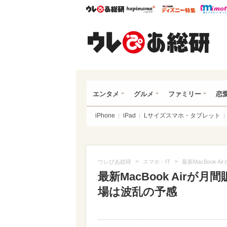
ウレぴあ総研
ハピママ*
ウレぴあ
ウレ
エンタメ
グルメ
ファミリー
恋
iPhone
iPad
Lサイズスマホ・タブレット
>
>
ウレぴあ総研
スマホ・IT
最新MacBook 
最新MacBook Airが
場は波乱の予感