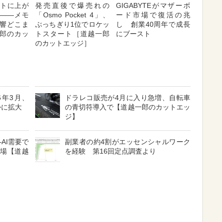
ントに上が
発売直後で爆売れの
GIGABYTEがマザーボ
――メモ
「Osmo Pocket 4」、
ード市場で復活の兆
響どこま
ぶっちぎり1位でロケッ
し 創業40周年で成長
郎のカッ
トスタート［道越一郎
にブースト
のカットエッジ］
6年3月、
ドラレコ販売が4月に入り急増、自転車
かに拡大
の青切符導入で【道越一郎のカットエッ
ジ】
―AI需要で
副業者の約4割がエッセンシャルワーク
市場【道越
を経験 第16回定点調査より