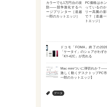
カラーでも1万円台の攻
PC価格はホ
防――競争激化するペ
っているのか
ージプリンター［道越
リー高騰の影
一郎のカットエッジ］
で？［道越一
トエッジ］
ドコモ「FOMA」終了の202
「ケータイ」のシェアがわず
「KY-42C」が売れる
Mac miniついに弾切れか？―
激しく動くデスクトップPC
一郎のカットエッジ】
>
データ