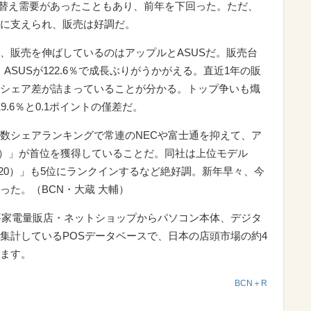
る買い替え需要があったこともあり、前年を下回った。ただ、
に支えられ、販売は好調だ。
、販売を伸ばしているのはアップルとASUSだ。販売台
、ASUSが122.6％で成長ぶりがうかがえる。直近1年の販
シェア差が詰まっていることが分かる。トップ争いも熾
9.6％と0.1ポイントの僅差だ。
数シェアランキングで常連のNECや富士通を抑えて、ア
na（2020）」が首位を獲得していることだ。同社は上位モデル
Retina（2020）」も5位にランクインするなど絶好調。新年早々、今
った。（BCN・大蔵 大輔）
要家電量販店・ネットショップからパソコン本体、デジタ
集計しているPOSデータベースで、日本の店頭市場の約4
ます。
BCN＋R