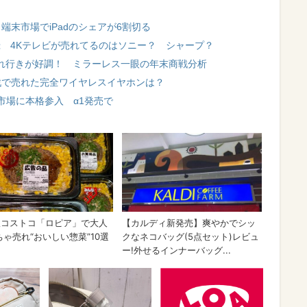
ト端末市場でiPadのシェアが6割切る
録 4Kテレビが売れてるのはソニー？ シャープ？
」の売れ行きが好調！ ミラーレス一眼の年末商戦分析
商戦で売れた完全ワイヤレスイヤホンは？
市場に本格参入 α1発売で