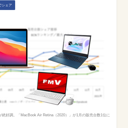
kでシェア
調。「MacBook Air Retina（2020）」が1月の販売台数1位に