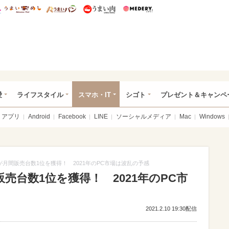
総研 ディズニー特集
mimot.
うまいめし
うまいパン
うまい肉
Medery.
ぴあ総研（うれぴあ）
愛
ライフスタイル
スマホ・IT
シゴト
プレゼント＆キャンペ
アプリ
Android
Facebook
LINE
ソーシャルメディア
Mac
Windows
Airが月間販売台数1位を獲得！ 2021年のPC市場は波乱の予感
月間販売台数1位を獲得！ 2021年のPC市
2021.2.10 19:30配信