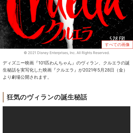
すべての画像
© 2021 Disney Enterprises, Inc. All Rights Reserved.
ディズニー映画『101匹わんちゃん』のヴィラン、クルエラの誕
生秘話を実写化した映画『クルエラ』が2021年5月28日（金）
より劇場公開されます。
狂気のヴィランの誕生秘話