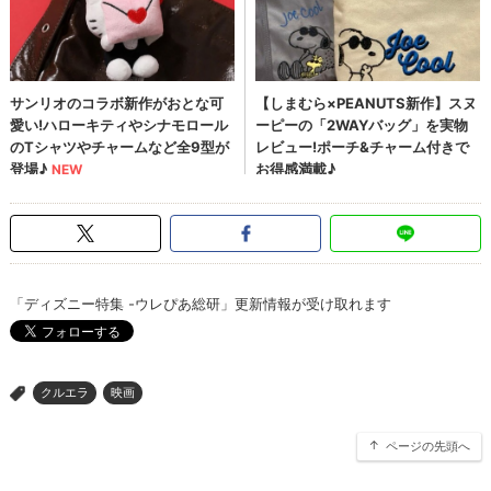
「ディズニー特集 -ウレぴあ総研」更新情報が受け取れます
クルエラ
映画
>
ページの先頭へ