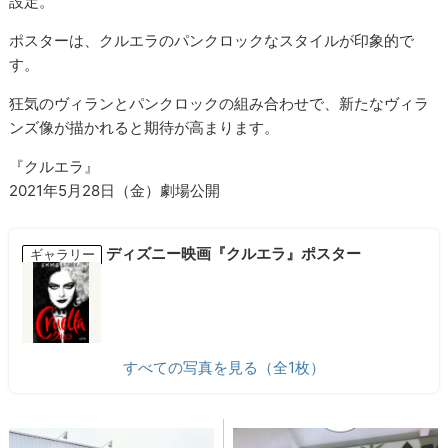
設定。
ポスターは、クルエラのパンクロックなスタイルが印象的で
す。
狂気のヴィランとパンクロックの組み合わせで、新たなヴィラ
ンズ像が描かれると期待が高まります。
『クルエラ』
2021年5月28日（金）劇場公開
ディズニー映画『クルエラ』ポスター
ギャラリー
すべての写真を見る（全1枚）