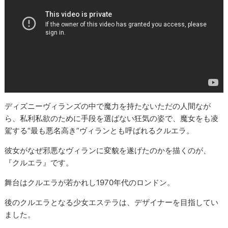
ディズニーヴィランズの中で魔力を持たないただの人間なが
ら、私利私欲のために手段を選ばない狂気の姿で、魔女をも凌
駕する“最も悪名高き”ヴィランとも呼ばれるクルエラ。
彼女がなぜ邪悪なヴィランに変貌を遂げたのかを描くのが、
『クルエラ』です。
舞台はクルエラが若かれし1970年代のロンドン。
後のクルエラとなる少女エステラは、デザイナーを目指してい
ました。