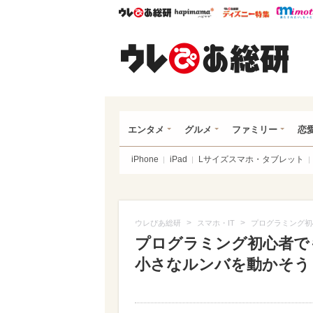
ウレぴあ総研
ハピママ*
ウレぴあ
ウレ
エンタメ
グルメ
ファミリー
恋
iPhone
iPad
Lサイズスマホ・タブレット
>
>
ウレぴあ総研
スマホ・IT
プログラミング初
プログラミング初心者でも
小さなルンバを動かそう