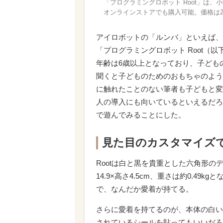
「プログラミングロボット Root」は
オンラインストアでも購入可能。価格は2万
アイロボットの「ルンバ」といえば、
「プログラミングロボット Root（以
年齢は6歳以上となっており、子ども
聞くと子どものためのおもちゃのよう
に触れたことのない筆者も子どもと変
人の導入にも向いているといえるだろ
で遊んでみることにした。
見た目のカスタマイズ
Rootは白と黒を貴重とした六角形の
14.9×高さ4.5cm、重さは約0.4
で、なんだか愛着が持てる。
さらに愛着を持てるのが、本体の白い
されているシールを貼ってもいいだろ