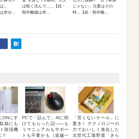
にONにす
PCで「詰んで」AIに助
「苦くないケール」に
下駄箱にも
けてもらった話――も
驚き！ テクノロジーの
ト除湿機
うマニュアルもサポー
力でおいしく進化した
に？
トも不要かも［道越一
次世代工場野菜「きら