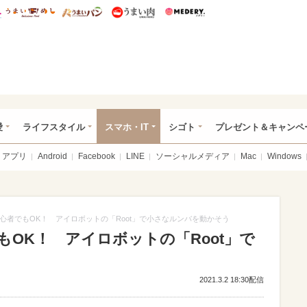
総研 ディズニー特集
mimot.
うまいめし
うまいパン
うまい肉
Medery.
ぴあ総研（うれぴあ）
愛
ライフスタイル
スマホ・IT
シゴト
プレゼント＆キャンペ
アプリ
Android
Facebook
LINE
ソーシャルメディア
Mac
Windows
心者でもOK！ アイロボットの「Root」で小さなルンバを動かそう
OK！ アイロボットの「Root」で
2021.3.2 18:30配信