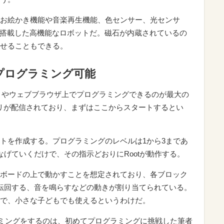
お絵かき機能や音楽再生機能、色センサー、光センサ
を搭載した高機能なロボットだ。磁石が内蔵されているの
せることもできる。
プログラミング可能
oding」やウェブブラウザ上でプログラミングできるのが最大の
でアプリが配信されており、まずはここからスタートするとい
トを作成する。プログラミングのレベルは1から3まであ
なげていくだけで、その指示どおりにRootが動作する。
ボードの上で動かすことを想定されており、各ブロック
転回する、音を鳴らすなどの動きが割り当てられている。
で、小さな子どもでも使えるというわけだ。
ラミングをするのは、初めてプログラミングに挑戦した筆者