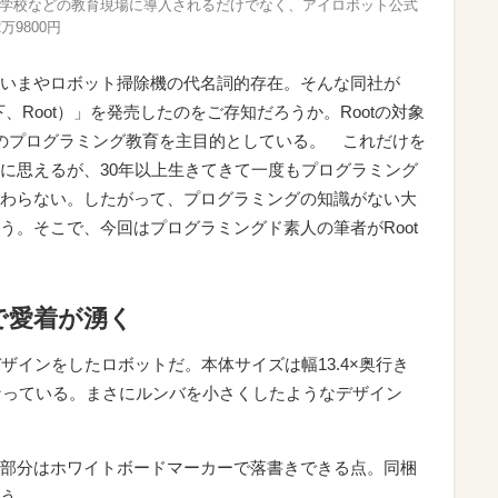
、小学校などの教育現場に導入されるだけでなく、アイロボット公式
9800円
いまやロボット掃除機の代名詞的存在。そんな同社が
下、Root）」を発売したのをご存知だろうか。Rootの対象
のプログラミング教育を主目的としている。 これだけを
に思えるが、30年以上生きてきて一度もプログラミング
わらない。したがって、プログラミングの知識がない大
う。そこで、今回はプログラミングド素人の筆者がRoot
で愛着が湧く
デザインをしたロボットだ。本体サイズは幅13.4×奥行き
9kgとなっている。まさにルンバを小さくしたようなデザイン
部分はホワイトボードマーカーで落書きできる点。同梱
う。