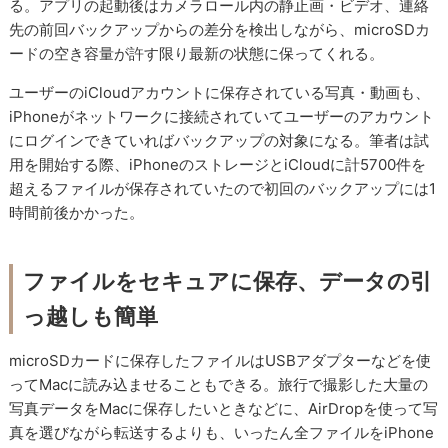
る。アプリの起動後はカメラロール内の静止画・ビデオ、連絡
先の前回バックアップからの差分を検出しながら、microSDカ
ードの空き容量が許す限り最新の状態に保ってくれる。
ユーザーのiCloudアカウントに保存されている写真・動画も、
iPhoneがネットワークに接続されていてユーザーのアカウント
にログインできていればバックアップの対象になる。筆者は試
用を開始する際、iPhoneのストレージとiCloudに計5700件を
超えるファイルが保存されていたので初回のバックアップには1
時間前後かかった。
ファイルをセキュアに保存、データの引
っ越しも簡単
microSDカードに保存したファイルはUSBアダプターなどを使
ってMacに読み込ませることもできる。旅行で撮影した大量の
写真データをMacに保存したいときなどに、AirDropを使って写
真を選びながら転送するよりも、いったん全ファイルをiPhone