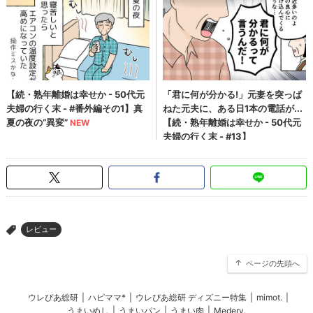
レビュー
>
ページの先頭へ
ウレぴあ総研
|
ハピママ*
|
ウレぴあ総研 ディズニー特集
|
mimot.
|
うまいめし
|
うまいパン
|
うまい肉
|
Medery.