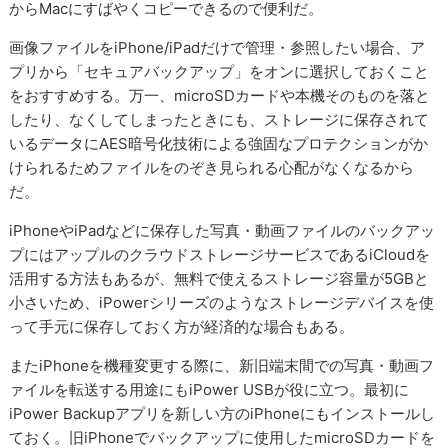
からMacにすばやくコピーできるので便利だ。
画像ファイルをiPhone/iPadだけで管理・参照したい場合、ア
プリから「セキュアバックアップ」をオンに選択しておくこと
をおすすめする。万一、microSDカードや本機そのものを落と
したり、なくしてしまったときにも、ストレージに保存されて
いるデータにAES暗号化技術による強固なプロテクションがか
けられるためファイルをのぞき見られる心配がなくなるから
だ。
iPhoneやiPadなどに保存した写真・動画ファイルのバックアッ
プにはアップルのクラウドストレージサービスであるiCloudを
活用する方法もあるが、無料で使えるストレージ容量が5GBと
小さいため、iPowerシリーズのようなストレージデバイスを使
って手元に保存しておく方が経済的な場合もある。
またiPhoneを機種変更する際に、新旧端末間での写真・動画フ
ァイルを転送する用途にもiPower USBが役に立つ。最初に
iPower Backupアプリを新しい方のiPhoneにもインストールし
ておく。旧iPhoneでバックアップに使用したmicroSDカードを