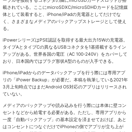
ーブルを接続するコネクタの隣にmicroSDカードスロットが搭
載されている。ここにmicroSDXC/microSDHDカードを記憶媒
体として装着すると、iPhone/iPadの充電器としてだけでな
く、さまざまなメディアのバックアップストレージとして使え
る。
iPowerシリーズはPSE認証を取得する最大出力15Wの充電器。
タイプAとタイプCの異なるUSBコネクタを1基搭載するライン
アップがある。世界各国の電圧（AC 100-240V）をカバーして
おり、日本国内ではプラグ形状A型のものが入手できる。
iPhone/iPadからのデータバックアップを行う際には専用アプ
リの「iPower Backup」が必要だ。本稿を執筆している2021年
3月上旬時点ではまだAndroid OS対応のアプリはリリースされ
ていない。
メディアのバックアップや読み込みを行う際には本体に壁コン
セントなどから給電する必要がある。ただし、専用アプリから
一度「自動バックアップ」の基本設定を済ませておけば、あと
はコンセントにつなぐだけでiPhoneの側でアプリが立ち上が