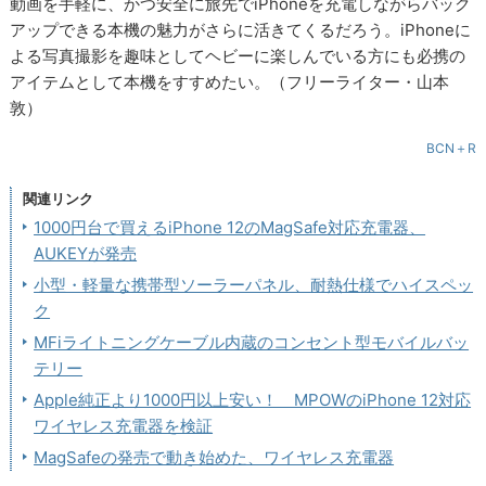
動画を手軽に、かつ安全に旅先でiPhoneを充電しながらバック
アップできる本機の魅力がさらに活きてくるだろう。iPhoneに
よる写真撮影を趣味としてヘビーに楽しんでいる方にも必携の
アイテムとして本機をすすめたい。（フリーライター・山本
敦）
BCN＋R
関連リンク
1000円台で買えるiPhone 12のMagSafe対応充電器、
AUKEYが発売
小型・軽量な携帯型ソーラーパネル、耐熱仕様でハイスペッ
ク
MFiライトニングケーブル内蔵のコンセント型モバイルバッ
テリー
Apple純正より1000円以上安い！ MPOWのiPhone 12対応
ワイヤレス充電器を検証
MagSafeの発売で動き始めた、ワイヤレス充電器