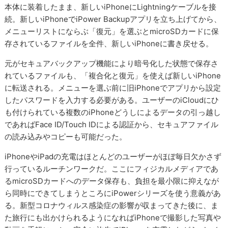
本体に装着したまま、新しいiPhoneにLightningケーブルを接
続。新しいiPhoneでiPower Backupアプリを立ち上げてから、
メニューリストにならぶ「復元」を選ぶとmicroSDカードに保
存されているファイルを全件、新しいiPhoneに書き戻せる。
元がセキュアバックアップ機能により暗号化した状態で保存さ
れているファイルも、「複合化と復元」を使えば新しいiPhone
に転送される。メニューを選ぶ前に旧iPhoneでアプリから設定
したパスワードを入力する必要がある。ユーザーのiCloudにひ
も付けられている複数のiPhoneどうしによるデータの引っ越し
であればFace ID/Touch IDによる認証から、セキュアファイル
の読み込みやコピーも可能だった。
iPhoneやiPadの充電はほとんどのユーザーがほぼ毎日欠かさず
行っているルーチンワークだ。ここにフィジカルメディアであ
るmicroSDカードへのデータ保存も、負担を最小限に抑えなが
ら同時にできてしまうところにiPowerシリーズを使う意義があ
る。新型コロナウィルス感染症の影響が収まってきた後に、ま
た旅行にも出かけられるようになればiPhoneで撮影した写真や