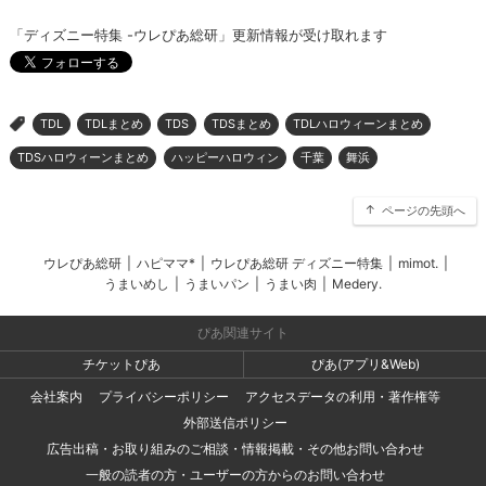
「ディズニー特集 -ウレぴあ総研」更新情報が受け取れます
TDL
TDLまとめ
TDS
TDSまとめ
TDLハロウィーンまとめ
>
TDSハロウィーンまとめ
ハッピーハロウィン
千葉
舞浜
ページの先頭へ
ウレぴあ総研
|
ハピママ*
|
ウレぴあ総研 ディズニー特集
|
mimot.
|
うまいめし
|
うまいパン
|
うまい肉
|
Medery.
ぴあ関連サイト
チケットぴあ
ぴあ(アプリ&Web)
会社案内
プライバシーポリシー
アクセスデータの利用・著作権等
外部送信ポリシー
広告出稿・お取り組みのご相談・情報掲載・その他お問い合わせ
一般の読者の方・ユーザーの方からのお問い合わせ