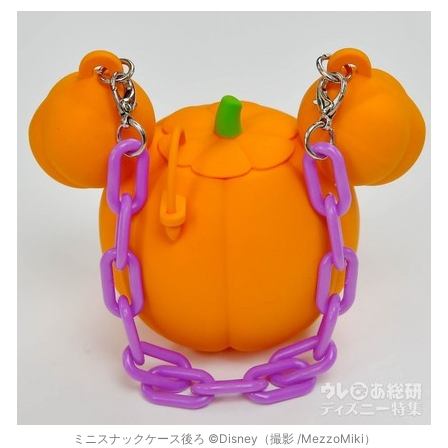
ミニスナックケース後ろ ©Disney（撮影 /MezzoMiki）