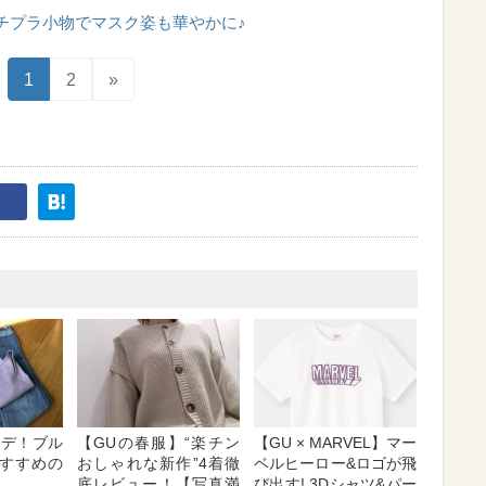
チプラ小物でマスク姿も華やかに♪
1
2
»
ーデ！ブル
【GUの春服】“楽チン
【GU × MARVEL】マー
すすめの
おしゃれな新作”4着徹
ベルヒーロー&ロゴが飛
底レビュー！【写真満
び出す! 3Dシャツ&パー