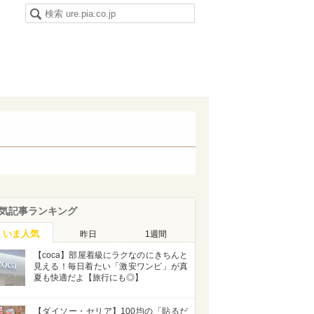
気記事ランキング
いま人気
昨日
1週間
【coca】部屋着級にラクなのにきちんと
見える！毎日着たい「激安ワンピ」が真
夏も快適だよ【旅行にも◎】
【ダイソー・セリア】100均の「貼るだ