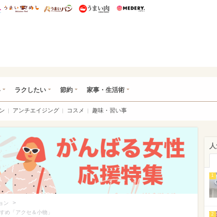
総研 ディズニー特集
mimot.
うまいめし
うまいパン
うまい肉
Medery.
ot.(ミモット)
い
ラクしたい
節約
家事・生活術
ン
アンチエイジング
コスメ
趣味・習い事
人
1
>
ョン
すすめ「アクセ＆小物」
2