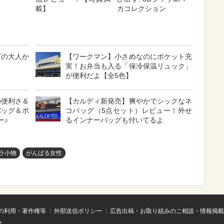
載】
カコレクション
ズの大人か
【ワークマン】小さめなのにポケット充
実！お弁当も入る「保冷保温リュック」
が便利だよ【全5色】
の便利さ＆
【カルディ新発売】爽やかでシックなネ
バッグ＆ポ
コバッグ（5点セット）レビュー！外せ
ー♪
るインナーバッグも付いてるよ
ラ小物
がんばる女性
の利用・著作権等
外部送信ポリシー
広告出稿・お取り組みのご相談・情報掲載
せ