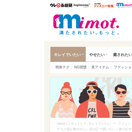
ウレぴあ総研
ハピママ*
ウレぴあ
mim
キレイでいたい
やせたい
癒された
簡単テク
NG習慣
美アイテム
ファッショ
>
>
mimot.(ミモット)
キレイでいたい
ファッシ
マスク姿が華やかに♪【GU】で買いたい！春のお