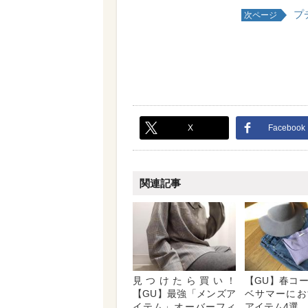
プ
次ページ
X
Facebook
関連記事
見つけたら買い！
【GU】春コ
【GU】最強「メンズア
ベサマーにお
イテム」オーバーフィ
アイテム4選