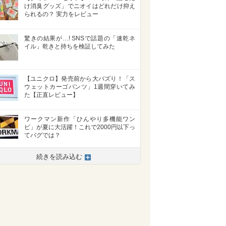
け消臭グッズ」でニオイはどれだけ抑え
られるの？ 実力をレビュー
驚きの結果が…! SNSで話題の「速乾ネ
イル」乾きと持ちを検証してみた
【ユニクロ】発売前から大バズり！「ス
ウェットカーゴパンツ」1週間穿いてみ
た【正直レビュー】
ワークマン新作「ひんやり多機能ワン
ピ」が夏に大活躍！これで2000円以下っ
てバグでは？
続きを読み込む