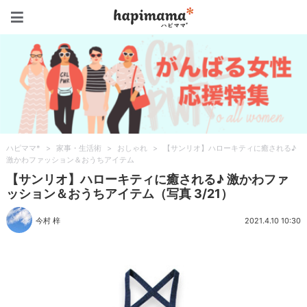
ハピママ*
ハピママ*
>
家事・生活術
>
おしゃれ
>
【サンリオ】ハローキティに癒される♪
激かわファッション＆おうちアイテム
【サンリオ】ハローキティに癒される♪ 激かわファ
ッション＆おうちアイテム（写真 3/21）
今村 梓
2021.4.10 10:30