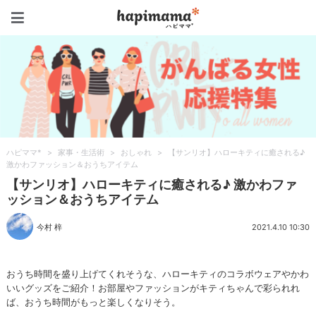
ハピママ*
ハピママ*
>
家事・生活術
>
おしゃれ
>
【サンリオ】ハローキティに癒される♪
激かわファッション＆おうちアイテム
【サンリオ】ハローキティに癒される♪ 激かわファ
ッション＆おうちアイテム
今村 梓
2021.4.10 10:30
おうち時間を盛り上げてくれそうな、ハローキティのコラボウェアやかわ
いいグッズをご紹介！お部屋やファッションがキティちゃんで彩られれ
ば、おうち時間がもっと楽しくなりそう。