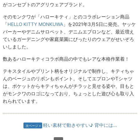
がコンセプトのアグリウェアブランド。
そのモンクワが「ハローキティ」とのコラボレーション商品
「
HELLO KITTY MONKUWA
」を2021年3月5日に発売。ヤッケ
パーカーやデニムサロペット、デニムエプロンなど、最近増え
ているガーデニングや家庭菜園にぴったりのウェアがせいぞろ
いしました。
数あるハローキティコラボ商品の中でもレアな本格作業着！
テキスタイルやプリント柄をオリジナルで制作し、キティちゃ
んのベージュのリボンもポイント。そしてエプロンやTシャツ
は、ポケットからキティちゃんがチラッと見せる姿や、目もと
がモンクワのロゴになっており、ちょっとした遊び心も取り入
れられています。
軽い素材で動きやすい♪ 背中には…
次ページ