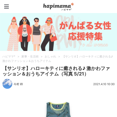
ハピママ*
ハピママ*
>
家事・生活術
>
おしゃれ
>
【サンリオ】ハローキティに癒される♪
激かわファッション＆おうちアイテム
【サンリオ】ハローキティに癒される♪ 激かわファ
ッション＆おうちアイテム（写真 5/21）
今村 梓
2021.4.10 10:30