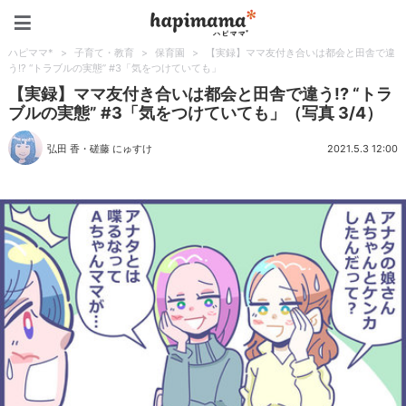
ハピママ*
ハピママ*
>
子育て・教育
>
保育園
>
【実録】ママ友付き合いは都会と田舎で違
う!? “トラブルの実態” #3「気をつけていても」
【実録】ママ友付き合いは都会と田舎で違う!? “トラ
ブルの実態” #3「気をつけていても」（写真 3/4）
弘田 香
・
磋藤 にゅすけ
2021.5.3 12:00