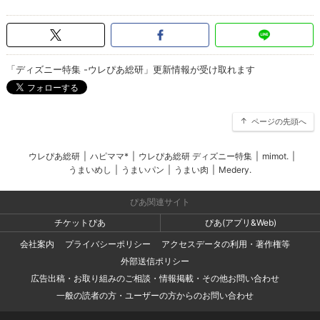
「ディズニー特集 -ウレぴあ総研」更新情報が受け取れます
ページの先頭へ
ウレぴあ総研
|
ハピママ*
|
ウレぴあ総研 ディズニー特集
|
mimot.
|
うまいめし
|
うまいパン
|
うまい肉
|
Medery.
ぴあ関連サイト
チケットぴあ
ぴあ(アプリ&Web)
会社案内
プライバシーポリシー
アクセスデータの利用・著作権等
外部送信ポリシー
広告出稿・お取り組みのご相談・情報掲載・その他お問い合わせ
一般の読者の方・ユーザーの方からのお問い合わせ