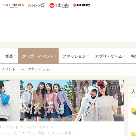
総研 ディズニー特集
mimot.
うまいめし
うまいパン
うまい肉
Medery.
ズニー特集 -ウレぴあ総研
音楽
グッズ・イベント
ファッション
アプリ・ゲーム
特
イベント
パーク外アイテム
人
1
>
>
ズ・イベント
メイク・コスメ
タイリッシュな「クルエラ」限定コレクション登場！
2