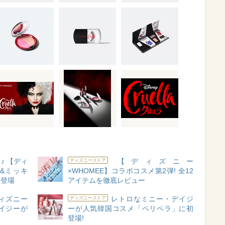
♪ 【ディ
【ディズニー
ディズニーストア
&ミッキ
×WHOMEE】コラボコスメ第2弾! 全12
ン登場
アイテムを徹底レビュー
hディズニー
レトロなミニー・デイジ
ディズニーストア
イジーが
ーが人気韓国コスメ「ペリペラ」に初
登場!