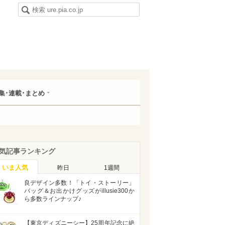
集･連載･まとめ
気記事ランキング
いま人気
昨日
1週間
良デザイン多数！「トイ・ストーリー」
バッグ＆お出かけグッズがillusie300か
ら多数ラインナップ♪
【東京ディズニーシー】25周年記念に絶