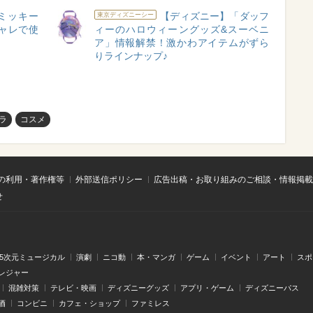
ミッキー
【ディズニー】「ダッフ
東京ディズニーシー
ャレで使
ィーのハロウィーングッズ&スーベニ
ア」情報解禁！激かわアイテムがずら
りラインナップ♪
ラ
コスメ
の利用・著作権等
外部送信ポリシー
広告出稿・お取り組みのご相談・情報掲載
せ
.5次元ミュージカル
演劇
ニコ動
本・マンガ
ゲーム
イベント
アート
スポ
レジャー
混雑対策
テレビ・映画
ディズニーグッズ
アプリ・ゲーム
ディズニーパス
酒
コンビニ
カフェ・ショップ
ファミレス