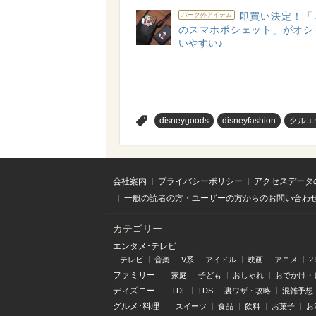
即買い決定！「
パーク外アイテム
のスマホポシェット」がオシ
いやすい♪
>
disneygoods
disneyfashion
クルエ
会社案内
プライバシーポリシー
アクセスデータ
一般の読者の方・ユーザーの方からのお問い合わ
カテゴリー
エンタメ･テレビ
テレビ
音楽
V系
アイドル
映画
アニメ
2
ファミリー
家庭
子ども
おしゃれ
おでかけ・
ディズニー
TDL
TDS
裏ワザ・攻略
混雑予想
グルメ･料理
スイーツ
食品
飲料
お菓子
お