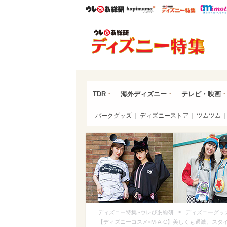
ウレぴあ総研
ハピママ*
ウレぴあ
ディ
TDR
海外ディズニー
テレビ・映画
パークグッズ
ディズニーストア
ツムツム
>
ディズニー特集 -ウレぴあ総研
ディズニーグッ
【ディズニーコスメ×M·A·C】美しくも過激。ス