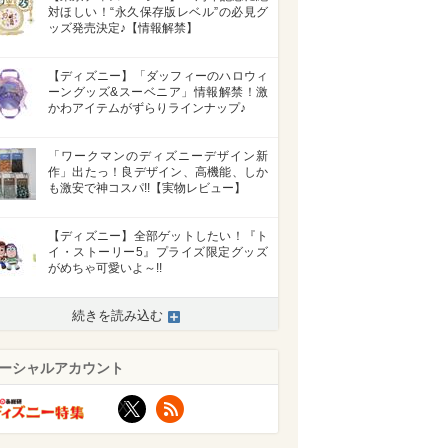
対ほしい！“永久保存版レベル”の必見グ
ッズ発売決定♪【情報解禁】
【ディズニー】「ダッフィーのハロウィ
ーングッズ&スーベニア」情報解禁！激
かわアイテムがずらりラインナップ♪
「ワークマンのディズニーデザイン新
作」出たっ！良デザイン、高機能、しか
も激安で神コスパ!!【実物レビュー】
【ディズニー】全部ゲットしたい！『ト
イ・ストーリー5』プライズ限定グッズ
がめちゃ可愛いよ～!!
続きを読み込む
ーシャルアカウント
X
RSS