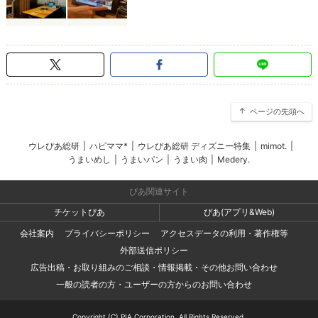
ページの先頭へ
ウレぴあ総研
|
ハピママ*
|
ウレぴあ総研 ディズニー特集
|
mimot.
|
うまいめし
|
うまいパン
|
うまい肉
|
Medery.
ぴあ関連サイト
チケットぴあ
ぴあ(アプリ&Web)
会社案内
プライバシーポリシー
アクセスデータの利用・著作権等
外部送信ポリシー
広告出稿・お取り組みのご相談・情報掲載・その他お問い合わせ
一般の読者の方・ユーザーの方からのお問い合わせ
Copyright (C) PIA Corporation. All Rights Reserved.