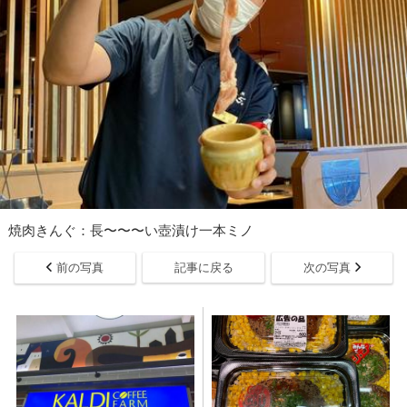
焼肉きんぐ：長〜〜〜い壺漬け一本ミノ
前の写真
記事に戻る
次の写真