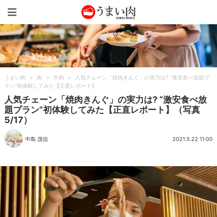
うまい肉
うまい肉
>
肉
>
牛肉
>
人気チェーン「焼肉きんぐ」の実力は? “激安食べ放題プ
ラン”初体験してみた【正直レポート】
人気チェーン「焼肉きんぐ」の実力は? “激安食べ放
題プラン”初体験してみた【正直レポート】（写真
5/17）
中島 茂信
2021.5.22 11:00