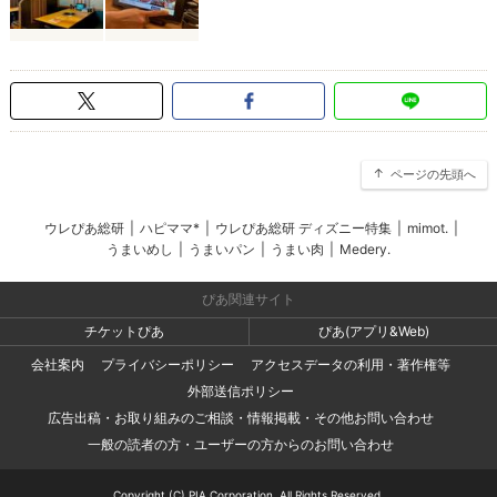
ページの先頭へ
ウレぴあ総研
|
ハピママ*
|
ウレぴあ総研 ディズニー特集
|
mimot.
|
うまいめし
|
うまいパン
|
うまい肉
|
Medery.
ぴあ関連サイト
チケットぴあ
ぴあ(アプリ&Web)
会社案内
プライバシーポリシー
アクセスデータの利用・著作権等
外部送信ポリシー
広告出稿・お取り組みのご相談・情報掲載・その他お問い合わせ
一般の読者の方・ユーザーの方からのお問い合わせ
Copyright (C) PIA Corporation. All Rights Reserved.