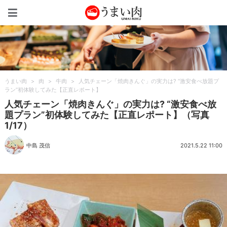
うまい肉
うまい肉
>
肉
>
牛肉
>
人気チェーン「焼肉きんぐ」の実力は? “激安食べ放題プ
ラン”初体験してみた【正直レポート】
人気チェーン「焼肉きんぐ」の実力は? “激安食べ放
題プラン”初体験してみた【正直レポート】（写真
1/17）
中島 茂信
2021.5.22 11:00