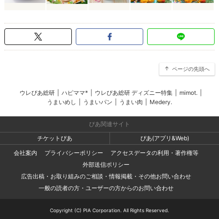
ページの先頭へ
ウレぴあ総研
|
ハピママ*
|
ウレぴあ総研 ディズニー特集
|
mimot.
|
うまいめし
|
うまいパン
|
うまい肉
|
Medery.
ぴあ関連サイト
チケットぴあ
ぴあ(アプリ&Web)
会社案内
プライバシーポリシー
アクセスデータの利用・著作権等
外部送信ポリシー
広告出稿・お取り組みのご相談・情報掲載・その他お問い合わせ
一般の読者の方・ユーザーの方からのお問い合わせ
Copyright (C) PIA Corporation. All Rights Reserved.