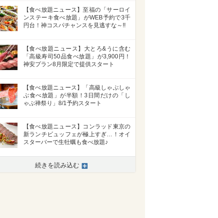
【食べ放題ニュース】至福の「サーロイ
ンステーキ食べ放題」がWEB予約で3千
円台！神コスパチャンスを見逃すな～!!
【食べ放題ニュース】大とろ&うに含む
「高級寿司50品食べ放題」が3,900円！
神安プラン8月限定で提供スタート
【食べ放題ニュース】「高級しゃぶしゃ
ぶ食べ放題」が半額！3日間だけの「し
ゃぶ禅祭り」8/1予約スタート
【食べ放題ニュース】コンラッド東京の
新ランチビュッフェが極上すぎ…！オイ
スターバーで生牡蠣も食べ放題♪
続きを読み込む
>