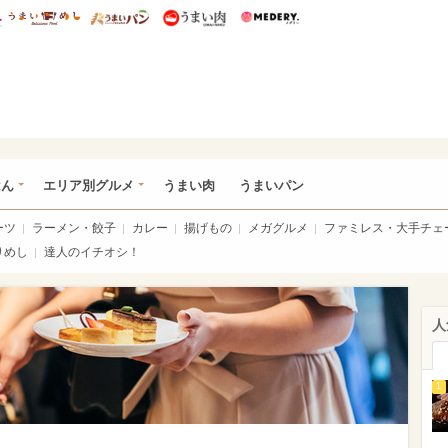
総研 ディズニー特集
mimot.
うまいめし
うまいパン
うまい肉
Medery.
いめし
はん
エリア別グルメ
うまい肉
うまいパン
ーツ
ラーメン・餃子
カレー
揚げもの
メガグルメ
ファミレス・大手チェ
りめし
達人のイチオシ！
人
1