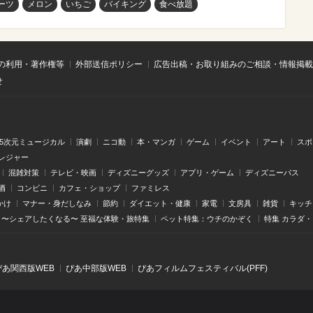
ーツ
メロン
いちご
バイキング
食べ放題
の利用・著作権等
外部送信ポリシー
広告出稿・お取り組みのご相談・情報掲載
せ
.5次元ミュージカル
演劇
ニコ動
本・マンガ
ゲーム
イベント
アート
スポ
レジャー
混雑対策
テレビ・映画
ディズニーグッズ
アプリ・ゲーム
ディズニーパス
酒
コンビニ
カフェ・ショップ
ファミレス
かけ
マナー・身だしなみ
節約
ダイエット・健康
家電
文房具
雑貨
キッチ
〜シェアしたくなる〜 至福な体験・旅特集
ペット特集：ウチのかぞく
特集 カラダ
ぴあ関⻄版WEB
ぴあ中部版WEB
ぴあフィルムフェスティバル(PFF)