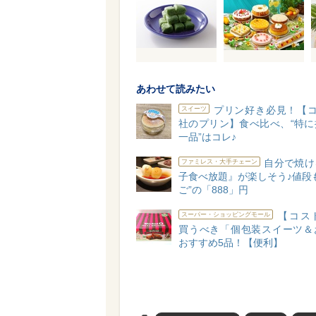
あわせて読みたい
プリン好き必見！【コ
スイーツ
社のプリン】食べ比べ、“特に
一品”はコレ♪
自分で焼け
ファミレス・大手チェーン
子食べ放題』が楽しそう♪値段
ご”の「888」円
【コス
スーパー・ショッピングモール
買うべき「個包装スイーツ＆
おすすめ5品！【便利】