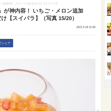
ロン追加OK、スイーツも好きなだけ【スイパラ】
2
」が神内容！ いちご・メロン追加
【スイパラ】（写真 15/20）
3
2021.5.29 11:00
kでシェア
4
5