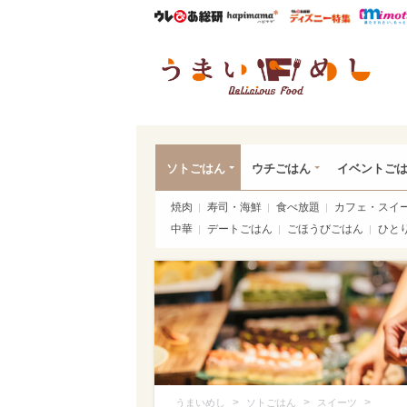
ウレぴあ総研
ハピママ*
ウレぴあ
うま
ソトごはん
ウチごはん
イベントご
焼肉
寿司・海鮮
食べ放題
カフェ・スイ
中華
デートごはん
ごほうびごはん
ひと
>
>
>
うまいめし
ソトごはん
スイーツ