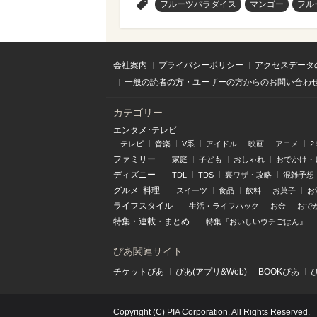
>
フルーツパラダイス
マンゴー
フル
会社案内
プライバシーポリシー
アクセスデータ
一般の読者の方・ユーザーの方からのお問い合わ
カテゴリー
エンタメ･テレビ
テレビ
音楽
V系
アイドル
映画
アニメ
2
ファミリー
家庭
子ども
おしゃれ
おでかけ・
ディズニー
TDL
TDS
裏ワザ・攻略
混雑予想
グルメ･料理
スイーツ
食品
飲料
お菓子
お
ライフスタイル
生活・ライフハック
お金
おで
特集
・
連載
・
まとめ
特集『おいしいウチごはん』
ぴあ関連サイト
チケットぴあ
ぴあ(アプリ&Web)
BOOKぴあ
Copyright (C) PIA Corporation. All Rights Reserved.