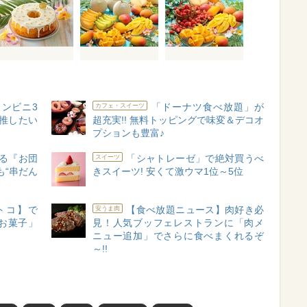
ンビニ3
「ドーナツ食べ放題」が
カフェ・スイーツ
推したい
超充実!! 無料トッピングで味変＆デコオ
プションも豊富♪
る『お団
「シャトレーゼ」で絶対買うべ
スイーツ
も“串だん
きスイーツ! 安くて激ウマ1位～5位
トコ】で
【食べ放題ニュース】肉好き必
安うま肉
お菓子」
見！人気ブッフェレストランに「肉メ
ニュー追加」でさらに食べまくれるぞ
～!!