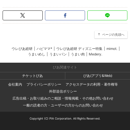
ページの先頭へ
ウレぴあ総研
|
ハピママ*
|
ウレぴあ総研 ディズニー特集
|
mimot.
|
うまいめし
|
うまいパン
|
うまい肉
|
Medery.
ぴあ関連サイト
チケットぴあ
ぴあ(アプリ&Web)
会社案内
プライバシーポリシー
アクセスデータの利用・著作権等
外部送信ポリシー
広告出稿・お取り組みのご相談・情報掲載・その他お問い合わせ
一般の読者の方・ユーザーの方からのお問い合わせ
Copyright (C) PIA Corporation. All Rights Reserved.