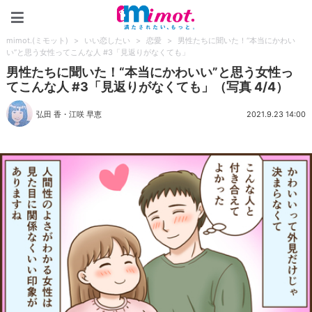
mimot.(ミモット)
mimot.(ミモット)
>
いい恋したい
>
恋愛
>
男性たちに聞いた！“本当にかわい
い”と思う女性ってこんな人 #3「見返りがなくても」
男性たちに聞いた！“本当にかわいい”と思う女性っ
てこんな人 #3「見返りがなくても」（写真 4/4）
弘田 香
・
江咲 早恵
2021.9.23 14:00