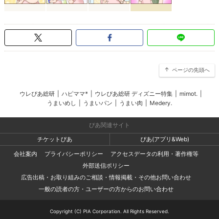
ページの先頭へ
ウレぴあ総研
|
ハピママ*
|
ウレぴあ総研 ディズニー特集
|
mimot.
|
うまいめし
|
うまいパン
|
うまい肉
|
Medery.
ぴあ関連サイト
チケットぴあ
ぴあ(アプリ&Web)
会社案内
プライバシーポリシー
アクセスデータの利用・著作権等
外部送信ポリシー
広告出稿・お取り組みのご相談・情報掲載・その他お問い合わせ
一般の読者の方・ユーザーの方からのお問い合わせ
Copyright (C) PIA Corporation. All Rights Reserved.