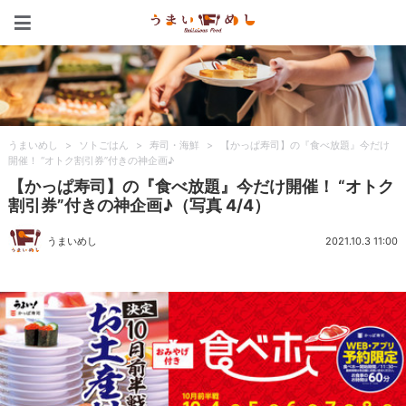
うまいめし
うまいめし
>
ソトごはん
>
寿司・海鮮
>
【かっぱ寿司】の『食べ放題』今だけ
開催！ “オトク割引券”付きの神企画♪
【かっぱ寿司】の『食べ放題』今だけ開催！ “オトク
割引券”付きの神企画♪（写真 4/4）
うまいめし
2021.10.3 11:00