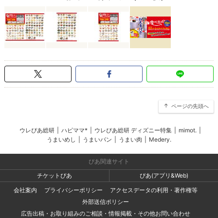
ページの先頭へ
ウレぴあ総研
|
ハピママ*
|
ウレぴあ総研 ディズニー特集
|
mimot.
|
うまいめし
|
うまいパン
|
うまい肉
|
Medery.
ぴあ関連サイト
チケットぴあ
ぴあ(アプリ&Web)
会社案内
プライバシーポリシー
アクセスデータの利用・著作権等
外部送信ポリシー
広告出稿・お取り組みのご相談・情報掲載・その他お問い合わせ