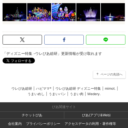
「ディズニー特集 -ウレぴあ総研」更新情報が受け取れます
ページの先頭へ
ウレぴあ総研
|
ハピママ*
|
ウレぴあ総研 ディズニー特集
|
mimot.
|
うまいめし
|
うまいパン
|
うまい肉
|
Medery.
ぴあ関連サイト
チケットぴあ
ぴあ(アプリ&Web)
会社案内
プライバシーポリシー
アクセスデータの利用・著作権等