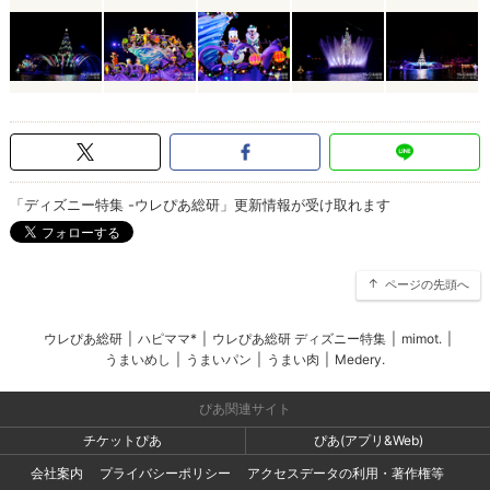
「ディズニー特集 -ウレぴあ総研」更新情報が受け取れます
ページの先頭へ
ウレぴあ総研
|
ハピママ*
|
ウレぴあ総研 ディズニー特集
|
mimot.
|
うまいめし
|
うまいパン
|
うまい肉
|
Medery.
ぴあ関連サイト
チケットぴあ
ぴあ(アプリ&Web)
会社案内
プライバシーポリシー
アクセスデータの利用・著作権等