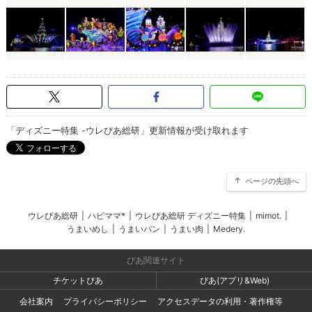
「ディズニー特集 -ウレぴあ総研」更新情報が受け取れます
ページの先頭へ
ウレぴあ総研
|
ハピママ*
|
ウレぴあ総研 ディズニー特集
|
mimot.
|
うまいめし
|
うまいパン
|
うまい肉
|
Medery.
ぴあ関連サイト
チケットぴあ
ぴあ(アプリ&Web)
会社案内
プライバシーポリシー
アクセスデータの利用・著作権等