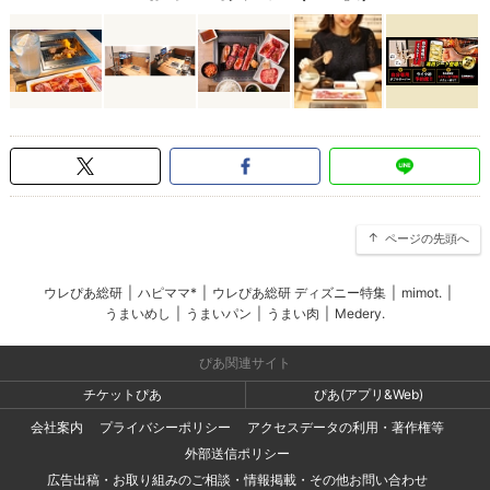
ページの先頭へ
ウレぴあ総研
|
ハピママ*
|
ウレぴあ総研 ディズニー特集
|
mimot.
|
うまいめし
|
うまいパン
|
うまい肉
|
Medery.
ぴあ関連サイト
チケットぴあ
ぴあ(アプリ&Web)
会社案内
プライバシーポリシー
アクセスデータの利用・著作権等
外部送信ポリシー
広告出稿・お取り組みのご相談・情報掲載・その他お問い合わせ