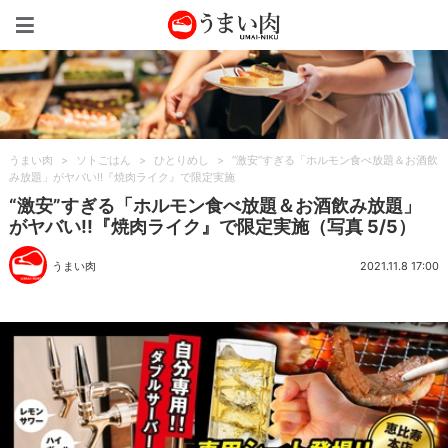
うまい肉
うまい肉
>
ソトごはん
>
ひとりめし
>
“激安”すぎる「ホルモン食べ放題＆お酒飲
み放題」がヤバい!!『焼肉ライク』で限定実施
“激安”すぎる「ホルモン食べ放題＆お酒飲み放題」
がヤバい!!『焼肉ライク』で限定実施（写真 5/5）
うまい肉
2021.11.8 17:00