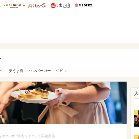
総研 ディズニー特集
mimot.
うまいめし
うまいパン
うまい肉
Medery.
い肉
し
牛
安うま肉
ハンバーガー
ジビエ
人
1
がヤバい!!『焼肉ライク』で限定実施
2