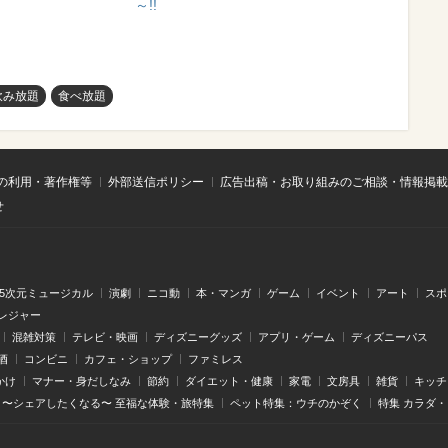
～!!
飲み放題
食べ放題
の利用・著作権等
外部送信ポリシー
広告出稿・お取り組みのご相談・情報掲載
せ
.5次元ミュージカル
演劇
ニコ動
本・マンガ
ゲーム
イベント
アート
スポ
レジャー
混雑対策
テレビ・映画
ディズニーグッズ
アプリ・ゲーム
ディズニーパス
酒
コンビニ
カフェ・ショップ
ファミレス
かけ
マナー・身だしなみ
節約
ダイエット・健康
家電
文房具
雑貨
キッチ
〜シェアしたくなる〜 至福な体験・旅特集
ペット特集：ウチのかぞく
特集 カラダ