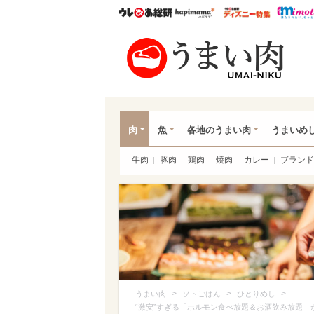
ウレぴあ総研
ハピママ*
ウレぴあ
うま
肉
魚
各地のうまい肉
うまいめ
牛肉
豚肉
鶏肉
焼肉
カレー
ブランド
>
>
>
うまい肉
ソトごはん
ひとりめし
“激安”すぎる「ホルモン食べ放題＆お酒飲み放題」