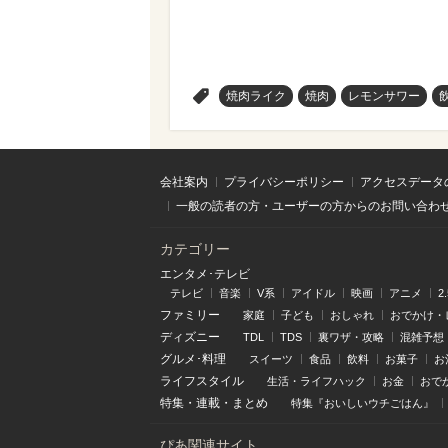
>
焼肉ライク
焼肉
レモンサワー
会社案内
プライバシーポリシー
アクセスデータ
一般の読者の方・ユーザーの方からのお問い合わ
カテゴリー
エンタメ･テレビ
テレビ
音楽
V系
アイドル
映画
アニメ
2
ファミリー
家庭
子ども
おしゃれ
おでかけ・
ディズニー
TDL
TDS
裏ワザ・攻略
混雑予想
グルメ･料理
スイーツ
食品
飲料
お菓子
お
ライフスタイル
生活・ライフハック
お金
おで
特集
・
連載
・
まとめ
特集『おいしいウチごはん』
ぴあ関連サイト