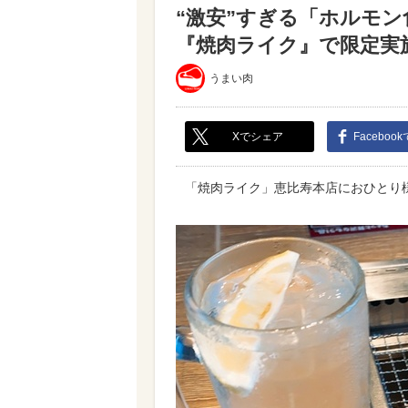
“激安”すぎる「ホルモン
『焼肉ライク』で限定実施（
うまい肉
Xでシェア
Faceboo
「焼肉ライク」恵比寿本店におひとり