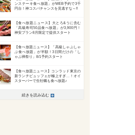
ンステーキ食べ放題」がWEB予約で3千
円台！神コスパチャンスを見逃すな～!!
【食べ放題ニュース】大とろ&うに含む
「高級寿司50品食べ放題」が3,900円！
神安プラン8月限定で提供スタート
【食べ放題ニュース】「高級しゃぶしゃ
ぶ食べ放題」が半額！3日間だけの「し
ゃぶ禅祭り」8/1予約スタート
【食べ放題ニュース】コンラッド東京の
新ランチビュッフェが極上すぎ…！オイ
スターバーで生牡蠣も食べ放題♪
続きを読み込む