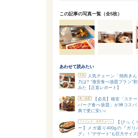
この記事の写真一覧（全5枚）
あわせて読みたい
人気チェーン「焼肉きん
牛肉
力は? “激安食べ放題プラン”
みた【正直レポート】
【必見】格安「ステー
食べ放題
バーグ食べ放題」が神コスパ
典で更に安い♪
【びっく
ファミレス・大手チェーン
ー】メガ盛り400gの『ガリ
グ』！“デザート”も巨大サイズ