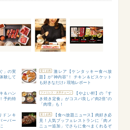
ぐ」の実
激レア【ケンタッキー食べ放
安うま肉
初体験して
題】が“神内容”！ チキン＆ビスケット
も好きなだけ♪ 現地レポート
キ＆ハン
【やよい軒】の『す
ファミレス・大手チェーン
！予約特
き焼き定食』がコスパ良し♪“肉2倍”の
「肉増」も！
りドンキ
【食べ放題ニュース】肉好き必
安うま肉
バーバー
見！人気ブッフェレストランに「肉メ
に
ニュー追加」でさらに食べまくれるぞ