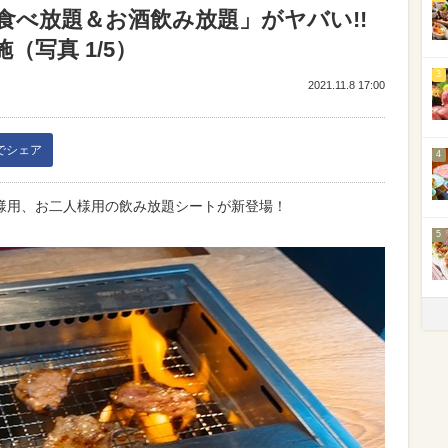
食べ放題＆お酒飲み放題」がヤバい!!
写真 1/5）
3
2021.11.8 17:00
kでシェア
4
様用、お二人様用の飲み放題シートが新登場！
5