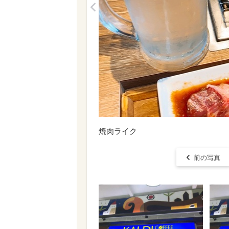
<
焼肉ライク
前の写真