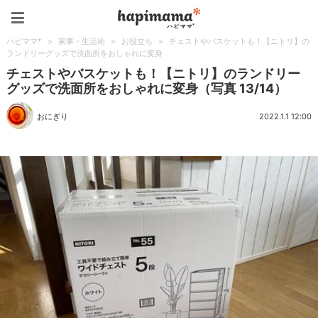
ハピママ*
ハピママ*
>
家事・生活術
>
お役立ち
>
チェストやバスケットも！【ニトリ】の
ランドリーグッズで洗面所をおしゃれに変身
チェストやバスケットも！【ニトリ】のランドリー
グッズで洗面所をおしゃれに変身（写真 13/14）
おにぎり
2022.1.1 12:00